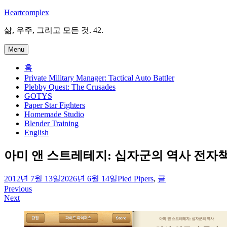
Skip
Heartcomplex
to
content
삶, 우주, 그리고 모든 것. 42.
Menu
홈
Private Military Manager: Tactical Auto Battler
Plebby Quest: The Crusades
GOTYS
Paper Star Fighters
Homemade Studio
Blender Training
English
아미 앤 스트레테지: 십자군의 역사 전자
irene
2012년 7월 13일
2026년 6월 14일
Pied Pipers
,
글
Previous
글
Next
탐
색