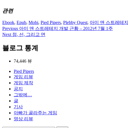
중...
관련
Ebook
,
Epub
,
Mobi
,
Pied Pipers
,
Plebby Quest
,
아미 앤 스트레테지
Previous
아미 앤 스트레테지 개발 근황 – 2012년 7월 1주
글
Next
점, 선, 그리고 면
탐
블로그 통계
색
74,446 뷰
Pied Pipers
게임 리뷰
게임 제작
공지
그밖에…
글
기사
아빠가 골라주는 게임
영상 리뷰