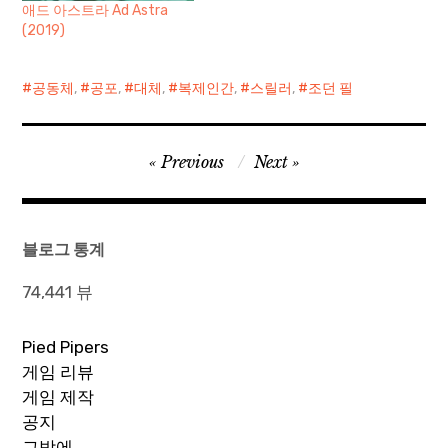
애드 아스트라 Ad Astra
(2019)
공동체
,
공포
,
대체
,
복제인간
,
스릴러
,
조던 필
글
Previous
Next
탐
색
블로그 통계
74,441 뷰
Pied Pipers
게임 리뷰
게임 제작
공지
그밖에…