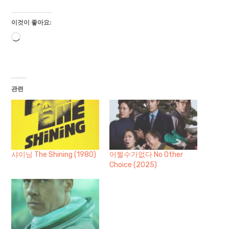
이것이 좋아요:
로
드
중...
관련
샤이닝 The Shining (1980)
어쩔수가없다 No Other
Choice (2025)