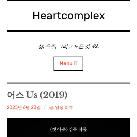
Skip
to
Heartcomplex
content
삶, 우주, 그리고 모든 것. 42.
Menu
홈
어스 Us (2019)
Private Military Manager: Tactical Auto Battler
irene
2025년 6월 23일
글
,
영상 리뷰
Plebby Quest: The Crusades
GOTYS