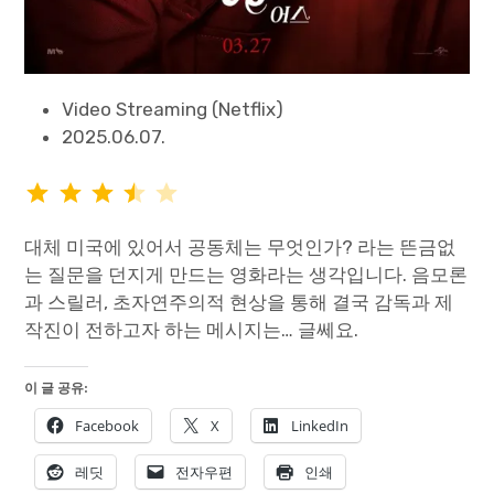
Video Streaming (Netflix)
2025.06.07.
⭐
⭐
⭐
⭐
평가: 3.5/5
대체 미국에 있어서 공동체는 무엇인가? 라는 뜬금없
는 질문을 던지게 만드는 영화라는 생각입니다. 음모론
과 스릴러, 초자연주의적 현상을 통해 결국 감독과 제
작진이 전하고자 하는 메시지는… 글쎄요.
이 글 공유:
Facebook
X
LinkedIn
레딧
전자우편
인쇄