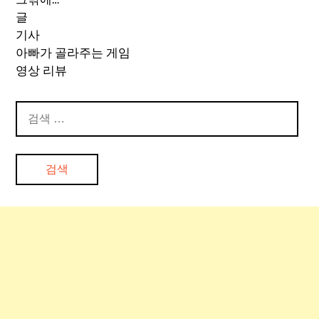
글
기사
아빠가 골라주는 게임
영상 리뷰
검
색: