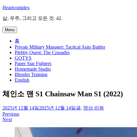
Skip
Heartcomplex
to
content
삶, 우주, 그리고 모든 것. 42.
Menu
홈
Private Military Manager: Tactical Auto Battler
Plebby Quest: The Crusades
GOTYS
Paper Star Fighters
Homemade Studio
Blender Training
English
체인소 맨 S1 Chainsaw Man S1 (2022)
irene
2025년 12월 14일
2025년 12월 14일
글
,
영상 리뷰
Previous
글
Next
탐
색