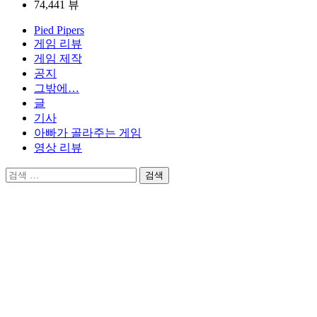
74,441 뷰
Pied Pipers
게임 리뷰
게임 제작
공지
그밖에…
글
기사
아빠가 골라주는 게임
영상 리뷰
검
색: