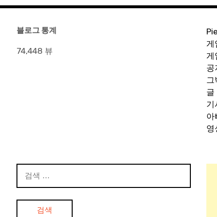
블로그 통계
Pi
게
74,448 뷰
게
공
그
글
기
아
영
검
색: