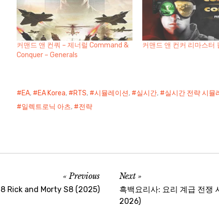
커맨드 앤 컨쿼 – 제너럴 Command &
커맨드 앤 컨커 리마스터
Conquer – Generals
EA
,
EA Korea
,
RTS
,
시뮬레이션
,
실시간
,
실시간 전략 시뮬
일렉트로닉 아츠
,
전략
Previous
Next
Rick and Morty S8 (2025)
흑백요리사: 요리 계급 전쟁 시즌 2 C
2026)