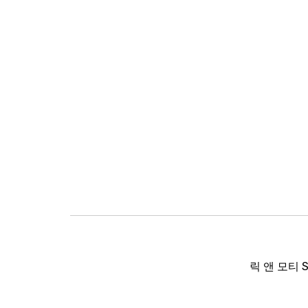
글
탐
릭 앤 모티 S8 
색