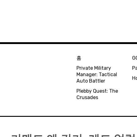
홈
G
Private Military
Pa
Manager: Tactical
H
Auto Battler
Plebby Quest: The
Crusades