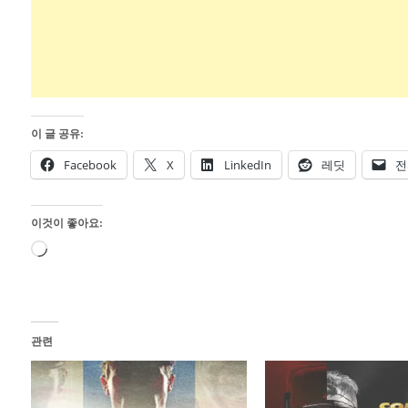
이 글 공유:
Facebook
X
LinkedIn
레딧
전
이것이 좋아요:
로
드
중...
관련