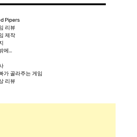
ed Pipers
임 리뷰
임 제작
지
밖에…
사
빠가 골라주는 게임
상 리뷰