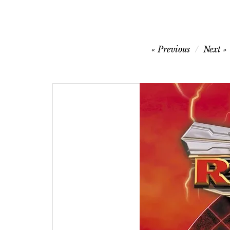
글
Previous
Next
탐
색