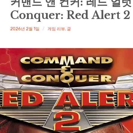
커맨드 앤 컨커: 레드 얼럿
Conquer: Red Alert 2
irene
2026년 2월 1일
게임 리뷰
,
글