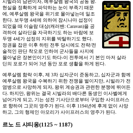
시빌라의 남편이자, 예루살렘 왕국의 공동 왕.
현실을 정확하게 파악하는 눈이 부족기 때문
에, 예루살렘 왕국을 위기로 몰아넣는데 일조
한다. 보두앵 4세에 의하여 잠시나마 섭정이
되었을 때 이슬람 대상(캐러밴: Caravan)을 공
격하여 살라딘을 자극하기도 하는 바람에 보
두앵 4세가 섭정의 지위를 박탈하기도 했다.
정권을 잡은 이후 하틴 전투 당시에도 전략/전
술적인 판단 착오로 인하여 군사들을 사지에
몰아넣은 장본인이기도 하다-이 전투에서 기 본인 마저 살라
딘의 포로가 되어 3년 동안 포로 생활을 하게 된다.
예루살렘 함락 이후, 제 3차 십자군이 준동하고, 십자군과 함께
예루살렘 왕국을 수복하기 위한 전쟁을 벌이지만, 시빌라가 전
염병으로 사망하게 되자, 왕위 계승권과 관련한 분쟁에 뛰어든
다. 하지만, 왕위는 결국 시빌라의 배다른 동생인 이사벨에게
넘어가게 되고, 기는 성전 기사단으로부터 구입한 사이프러스
로 향하여 그곳의 영주가 된다. 이후 1194년에 후계 없이 사망
하고, 그의 형제인 아모리가 사이프러스의 영주가 된다.
르노 드 샤티옹(1125 ~ 1187)