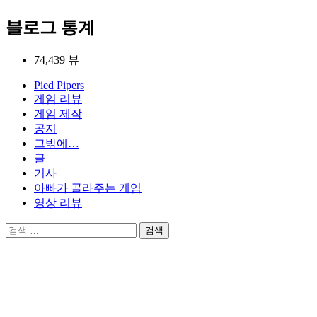
탐
블로그 통계
색
74,439 뷰
Pied Pipers
게임 리뷰
게임 제작
공지
그밖에…
글
기사
아빠가 골라주는 게임
영상 리뷰
검
색: