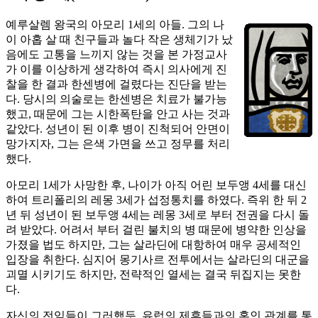
예루살렘 왕국의 아모리 1세의 아들. 그의 나
이 아홉 살 때 친구들과 놀다 작은 생체기가 났
음에도 고통을 느끼지 않는 것을 본 가정교사
가 이를 이상하게 생각하여 즉시 의사에게 진
찰을 한 결과 한센병에 걸렸다는 진단을 받는
다. 당시의 의술로는 한센병은 치료가 불가능
했고, 때문에 그는 시한폭탄을 안고 사는 것과
같았다. 성년이 된 이후 병이 진척되어 안면이
망가지자, 그는 은색 가면을 쓰고 정무를 처리
했다.
아모리 1세가 사망한 후, 나이가 아직 어린 보두앵 4세를 대신
하여 트리폴리의 레몽 3세가 섭정통치를 하였다. 즉위 한 뒤 2
년 뒤 성년이 된 보두앵 4세는 레몽 3세로 부터 전권을 다시 돌
려 받았다. 어려서 부터 걸린 불치의 병 때문에 병약한 인상을
가졌을 법도 하지만, 그는 살라딘에 대항하여 매우 공세적인
입장을 취한다. 심지어 몽기사르 전투에서는 살라딘의 대군을
괴멸 시키기도 하지만, 전략적인 열세는 결국 뒤집지는 못한
다.
자신의 전임들이 그러했듯, 유럽의 제후들과의 혼인 관계를 통