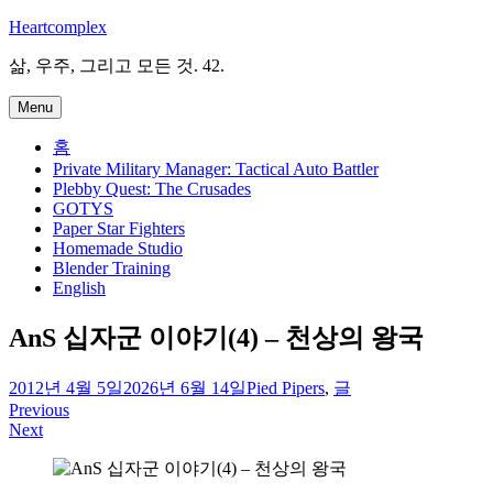
Skip
Heartcomplex
to
content
삶, 우주, 그리고 모든 것. 42.
Menu
홈
Private Military Manager: Tactical Auto Battler
Plebby Quest: The Crusades
GOTYS
Paper Star Fighters
Homemade Studio
Blender Training
English
AnS 십자군 이야기(4) – 천상의 왕국
irene
2012년 4월 5일
2026년 6월 14일
Pied Pipers
,
글
Previous
글
Next
탐
색