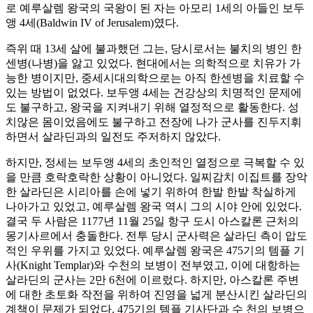
로 예루살렘 왕국의 국왕이 된 자는 아모리 1세의 아들인 보두
앵 4세(Baldwin IV of Jerusalem)였다.
즉위 때 13세 살에 불과했던 그는, 당시로서는 불치의 병인 한
센병(나병)을 앓고 있었다. 현대에서는 의학적으로 치유가 가
능한 병이지만, 중세시대의학으로는 아직 한센병을 치료할 수
있는 방법이 없었다. 보두앵 4세는 건강상의 치명적인 문제에
도 불구하고, 왕국을 지켜내기 위해 열정적으로 활동한다. 성
치않은 몸이었음에도 불구하고 전장에 나가 군사를 진두지휘
하면서 살라딘과의 일전도 주저하지 않았다.
하지만, 정세는 보두앵 4세의 초인적인 열정으로 극복할 수 있
을 만큼 호락호락한 상황이 아니었다. 일찌감치 이집트를 장악
한 살라딘은 시리아를 손에 넣기 위하여 한발 한발 착실하게
나아가고 있었고, 예루살렘 왕국 역시 그의 시야 안에 있었다.
결국 두 사람은 1177년 11월 25일 항구 도시 아스칼론 근처의
몽기사르에서 충돌한다. 전투 당시 군사력은 살라딘 측이 압도
적인 우위를 가지고 있었다. 예루살렘 왕국은 475기의 템플 기
사(Knight Templar)와 수천의 보병이 전부였고, 이에 대항하는
살라딘의 군사는 2만 6천에 이르렀다. 하지만, 아스칼론 주변
에 대한 초토화 작전을 위하여 진영을 넓게 분산시킨 살라딘의
계책이 문제가 되었다. 475기의 템플 기사단과 수 천의 보병으