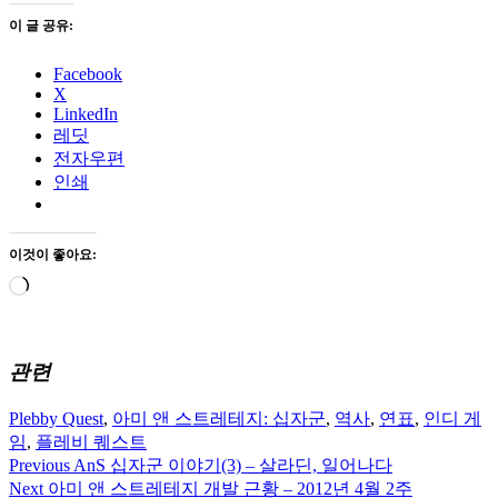
이 글 공유:
Facebook
X
LinkedIn
레딧
전자우편
인쇄
이것이 좋아요:
로
드
중...
관련
Plebby Quest
,
아미 앤 스트레테지: 십자군
,
역사
,
연표
,
인디 게
임
,
플레비 퀘스트
Previous
AnS 십자군 이야기(3) – 살라딘, 일어나다
글
Next
아미 앤 스트레테지 개발 근황 – 2012년 4월 2주