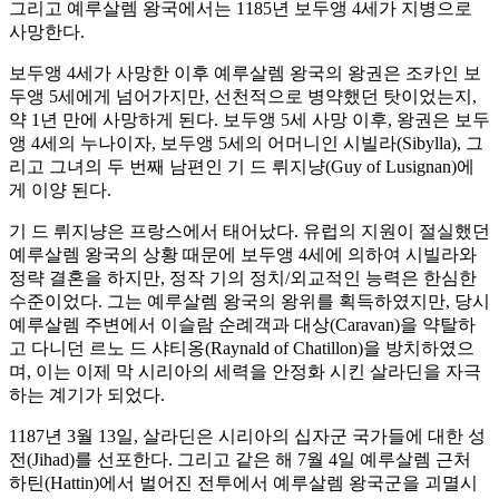
그리고 예루살렘 왕국에서는 1185년 보두앵 4세가 지병으로
사망한다.
보두앵 4세가 사망한 이후 예루살렘 왕국의 왕권은 조카인 보
두앵 5세에게 넘어가지만, 선천적으로 병약했던 탓이었는지,
약 1년 만에 사망하게 된다. 보두앵 5세 사망 이후, 왕권은 보두
앵 4세의 누나이자, 보두앵 5세의 어머니인 시빌라(Sibylla), 그
리고 그녀의 두 번째 남편인 기 드 뤼지냥(Guy of Lusignan)에
게 이양 된다.
기 드 뤼지냥은 프랑스에서 태어났다. 유럽의 지원이 절실했던
예루살렘 왕국의 상황 때문에 보두앵 4세에 의하여 시빌라와
정략 결혼을 하지만, 정작 기의 정치/외교적인 능력은 한심한
수준이었다. 그는 예루살렘 왕국의 왕위를 획득하였지만, 당시
예루살렘 주변에서 이슬람 순례객과 대상(Caravan)을 약탈하
고 다니던 르노 드 샤티옹(Raynald of Chatillon)을 방치하였으
며, 이는 이제 막 시리아의 세력을 안정화 시킨 살라딘을 자극
하는 계기가 되었다.
1187년 3월 13일, 살라딘은 시리아의 십자군 국가들에 대한 성
전(Jihad)를 선포한다. 그리고 같은 해 7월 4일 예루살렘 근처
하틴(Hattin)에서 벌어진 전투에서 예루살렘 왕국군을 괴멸시