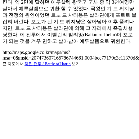
킨다. 약 2만에 달하던 예루살렘 왕국군 군사 중 약 3천여명만
살아서 예루살렘으로 귀환 할 수 있었다. 국왕인 기 드 뤼지냥
과 전쟁의 원인이었던 르노 드 샤티옹은 살라딘에게 포로로 붙
잡혀 버린다. 포로가 된 기 드 뤼지냥은 살아남아 이후 풀려나
지만, 르노 드 샤티옹은 살라딘에 의해 그 자리에서 즉결처형
당한다. 이 전투에서 이벨린의 발리앙(Balian of Ibelin)이 포로
가 되는 것을 겨우 면하고 살아남아 예루살렘으로 귀환한다.
http://maps.google.co.kr/maps/ms?
msa=0&msid=207473607165786744661.0004bce77179c3e11370d&
큰 지도에서
하틴 전투 / Battle of Hattin
보기