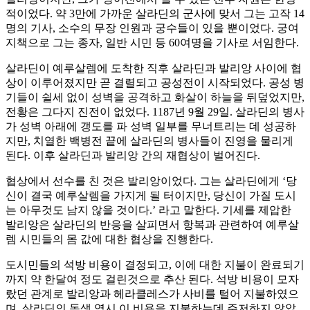
적이었다. 약 3만에 가까운 살라딘의 군사에 맞서 그는 고작 14
명의 기사, 소수의 무장 인원과 궁수들이 있을 뿐이었다. 궁여
지책으로 그는 종자, 일반 시민 등 60여명을 기사로 서임한다.
살라딘이 예루살렘에 도착한 직후 살라딘과 발리앙 사이에 협
상이 이루어졌지만 곧 결렬되고 공성전이 시작되었다. 공성 병
기들이 쉴세 없이 성벽을 공격하고 화살이 하늘을 뒤덮었지만,
전황은 그다지 진전이 없었다. 1187년 9월 29일. 살라딘의 병사
가 성벽 아래에 갱도를 파 성벽 일부를 무너트리는 데 성공하
지만, 치열한 백병전 끝에 살라딘의 병사들이 진영을 물리게
된다. 이후 살라딘과 발리앙 간의 재협상이 벌어진다.
협상에서 선수를 친 것은 발리앙이었다. 그는 살라딘에게 ‘당
신이 결국 예루살렘을 가지게 될 터이지만, 당신이 가질 도시
는 아무것도 남지 않을 것이다.’ 라고 말한다. 기세를 제압한
발리앙은 살라딘의 반응을 살피면서 항복과 관련하여 예루살
렘 시민들의 몸 값에 대한 협상을 진행한다.
도시민들의 석방 비용이 결정되고, 이에 대한 지불이 완료되기
까지 약 한달여 정도 걸린것으로 추산 된다. 석방 비용이 모자
랐던 관계로 발리앙과 헤라클레스가 사비를 털어 지불하였으
며, 살라딘의 동생 역시 이 비용을 지불하는데 주저하지 않았