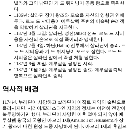
빌라와 그의 남편인 기 드 뤼지냥이 공동 왕으로 즉위한
다.
1186년: 살라딘 장기 왕조와 모술을 자신의 영향권 안에
두다. 르노 드 샤티옹이 예루살렘 주변의 이슬람 순례객
을 약탈하며 살라딘을 자극한다.
1187년 3월 13일: 살라딘, 성전(Jihad) 선포. 르노 드 샤티
옹을 자신의 손으로 직접 죽이리라 맹세한다.
1187년 7월 4일: 하틴(Hattin) 전투에서 살라딘이 승리. 르
노 드 샤티옹과 기 드 뤼지냥이 포로로 잡힌다. 르노 드
샤티옹은 살라딘 앞에서 즉결 처형 당한다.
1187년 9월 20일: 예루살렘 공방전 시작.
1187년 10월 2일: 예루살렘 공방전 종료. 예루살렘측의
항복으로 살라딘의 승리.
역사적 배경
1174년. 누레딘이 사망하고 살라딘이 이집트 지역의 술탄으로
올라서지만, 시리아/팔레스타인 지역의 정세는 여전히 전망이
불투명하기만 했다. 누레딘이 사망한 이후 얼마 되지 않아 예
루살렘 왕국의 국왕인 아모리 1세(Amalric I of Jerusalem)가 장
기 왕조에 대한 원정 도중 사망하게 된다. 아모리 1세의 후임으