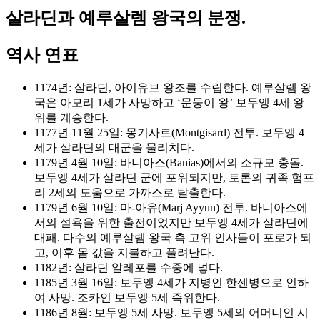
살라딘과 예루살렘 왕국의 분쟁.
역사 연표
1174년: 살라딘, 아이유브 왕조를 수립한다. 예루살렘 왕
국은 아모리 1세가 사망하고 ‘문둥이 왕’ 보두앵 4세 왕
위를 계승한다.
1177년 11월 25일: 몽기사르(Montgisard) 전투. 보두앵 4
세가 살라딘의 대군을 물리치다.
1179년 4월 10일: 바니아스(Banias)에서의 소규모 충돌.
보두앵 4세가 살라딘 군에 포위되지만, 토론의 귀족 험프
리 2세의 도움으로 가까스로 탈출한다.
1179년 6월 10일: 마-아유(Marj Ayyun) 전투. 바니아스에
서의 설욕을 위한 출전이었지만 보두앵 4세가 살라딘에
대패. 다수의 예루살렘 왕국 측 고위 인사들이 포로가 되
고, 이후 몸 값을 지불하고 풀려난다.
1182년: 살라딘 알레포를 수중에 넣다.
1185년 3월 16일: 보두앵 4세가 지병인 한센병으로 인하
여 사망. 조카인 보두앵 5세 즉위한다.
1186년 8월: 보두앵 5세 사망. 보두앵 5세의 어머니인 시