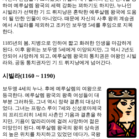
하여 예루살렘 왕국의 세력 강화는 꾀하기도 하지만, 누나인
시빌라가 선택한 기 드 뤼지냥은 혼탁한 예루살렘 왕국에 도움
이 될 만한 인물이 아니었다. 때문에 자신의 사후 왕위 계승권
에서 시빌라를 제외하고 조카인 보두앵 5세를 후임으로 지목
한다.
1185년의 봄, 지병으로 인하여 짧고 화려한 인생을 마감하게
된다. 이후 왕위는 보두앵 5세에게 이양되지만, 그 역시 2년도
안되어 사망하게 되고, 예루살렘 왕국의 통치권은 여왕인 시빌
라와, 공동 통치권자인 기 드 뤼지냥에게 넘어간다.
시빌라(1160 ~ 1190)
보두앵 4세의 누나. 후에 예루살렘의 여왕으로
등극한다. 예루살렘 왕국의 왕족 여성들이 대
부분 그러하듯, 그녀 역시 정략 결혼의 대상이
었다. 그녀는 프랑스 루이 7세와 신성로마제국
의 프리드리히 1세의 사촌인 기욤과 결혼을 하
지만, 기욤이 말라리아에 걸려 사망하여 젊은
미망인이 된다. 예루살렘 왕국의 왕위 상속권
의 높은 위치를 차지하고 있었던 데다가, 국왕