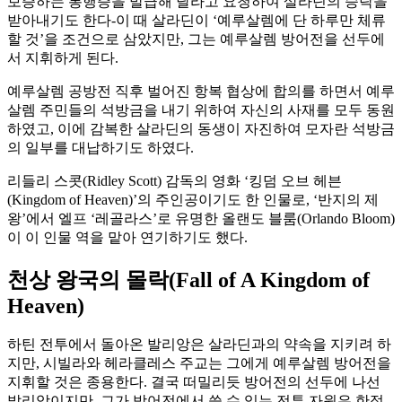
보증하는 통행증을 발급해 달라고 요청하여 살라딘의 승락을
받아내기도 한다-이 때 살라딘이 ‘예루살렘에 단 하루만 체류
할 것’을 조건으로 삼았지만, 그는 예루살렘 방어전을 선두에
서 지휘하게 된다.
예루살렘 공방전 직후 벌어진 항복 협상에 합의를 하면서 예루
살렘 주민들의 석방금을 내기 위하여 자신의 사재를 모두 동원
하였고, 이에 감복한 살라딘의 동생이 자진하여 모자란 석방금
의 일부를 대납하기도 하였다.
리들리 스콧(Ridley Scott) 감독의 영화 ‘킹덤 오브 헤븐
(Kingdom of Heaven)’의 주인공이기도 한 인물로, ‘반지의 제
왕’에서 엘프 ‘레골라스’로 유명한 올랜도 블룸(Orlando Bloom)
이 이 인물 역을 맡아 연기하기도 했다.
천상 왕국의 몰락(Fall of A Kingdom of
Heaven)
하틴 전투에서 돌아온 발리앙은 살라딘과의 약속을 지키려 하
지만, 시빌라와 헤라클레스 주교는 그에게 예루살렘 방어전을
지휘할 것은 종용한다. 결국 떠밀리듯 방어전의 선두에 나선
발리앙이지만, 그가 방어전에서 쓸 수 있는 전투 자원은 한정