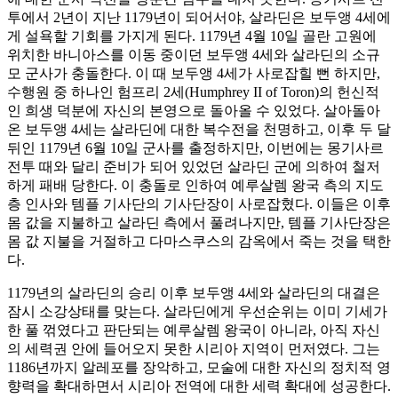
투에서 2년이 지난 1179년이 되어서야, 살라딘은 보두앵 4세에
게 설욕할 기회를 가지게 된다. 1179년 4월 10일 골란 고원에
위치한 바니아스를 이동 중이던 보두앵 4세와 살라딘의 소규
모 군사가 충돌한다. 이 때 보두앵 4세가 사로잡힐 뻔 하지만,
수행원 중 하나인 험프리 2세(Humphrey II of Toron)의 헌신적
인 희생 덕분에 자신의 본영으로 돌아올 수 있었다. 살아돌아
온 보두앵 4세는 살라딘에 대한 복수전을 천명하고, 이후 두 달
뒤인 1179년 6월 10일 군사를 출정하지만, 이번에는 몽기사르
전투 때와 달리 준비가 되어 있었던 살라딘 군에 의하여 철저
하게 패배 당한다. 이 충돌로 인하여 예루살렘 왕국 측의 지도
층 인사와 템플 기사단의 기사단장이 사로잡혔다. 이들은 이후
몸 값을 지불하고 살라딘 측에서 풀려나지만, 템플 기사단장은
몸 값 지불을 거절하고 다마스쿠스의 감옥에서 죽는 것을 택한
다.
1179년의 살라딘의 승리 이후 보두앵 4세와 살라딘의 대결은
잠시 소강상태를 맞는다. 살라딘에게 우선순위는 이미 기세가
한 풀 꺾였다고 판단되는 예루살렘 왕국이 아니라, 아직 자신
의 세력권 안에 들어오지 못한 시리아 지역이 먼저였다. 그는
1186년까지 알레포를 장악하고, 모술에 대한 자신의 정치적 영
향력을 확대하면서 시리아 전역에 대한 세력 확대에 성공한다.