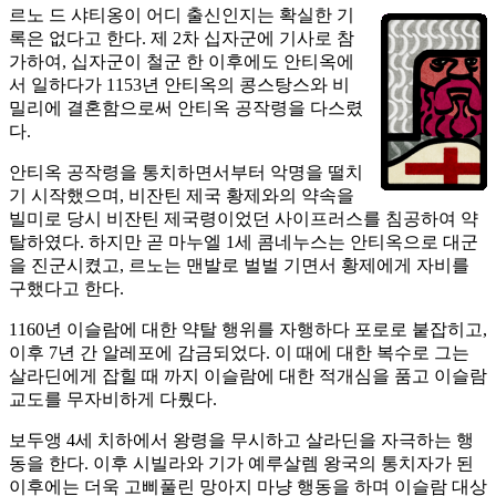
르노 드 샤티옹이 어디 출신인지는 확실한 기
록은 없다고 한다. 제 2차 십자군에 기사로 참
가하여, 십자군이 철군 한 이후에도 안티옥에
서 일하다가 1153년 안티옥의 콩스탕스와 비
밀리에 결혼함으로써 안티옥 공작령을 다스렸
다.
안티옥 공작령을 통치하면서부터 악명을 떨치
기 시작했으며, 비잔틴 제국 황제와의 약속을
빌미로 당시 비잔틴 제국령이었던 사이프러스를 침공하여 약
탈하였다. 하지만 곧 마누엘 1세 콤네누스는 안티옥으로 대군
을 진군시켰고, 르노는 맨발로 벌벌 기면서 황제에게 자비를
구했다고 한다.
1160년 이슬람에 대한 약탈 행위를 자행하다 포로로 붙잡히고,
이후 7년 간 알레포에 감금되었다. 이 때에 대한 복수로 그는
살라딘에게 잡힐 때 까지 이슬람에 대한 적개심을 품고 이슬람
교도를 무자비하게 다뤘다.
보두앵 4세 치하에서 왕령을 무시하고 살라딘을 자극하는 행
동을 한다. 이후 시빌라와 기가 예루살렘 왕국의 통치자가 된
이후에는 더욱 고삐풀린 망아지 마냥 행동을 하며 이슬람 대상