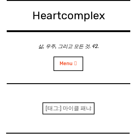
Skip
to
Heartcomplex
content
삶, 우주, 그리고 모든 것. 42.
Menu
홈
Private Military Manager: Tactical Auto Battler
[태그:]
마이클 패냐
Plebby Quest: The Crusades
GOTYS