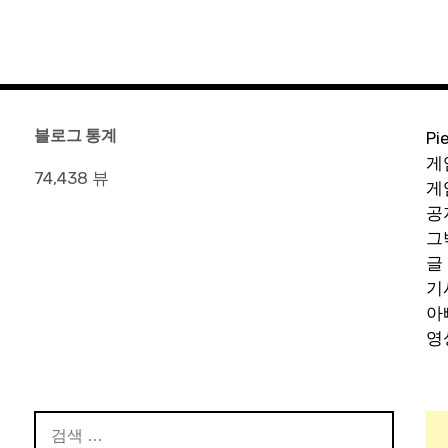
블로그 통계
Pi
게
74,438 뷰
게
공
그
글
기
아
영
검
색: