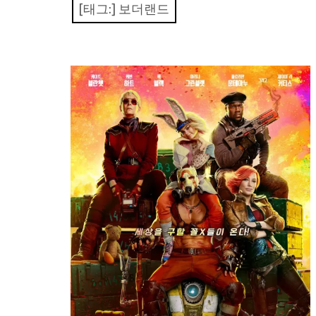
[태그:]
보더랜드