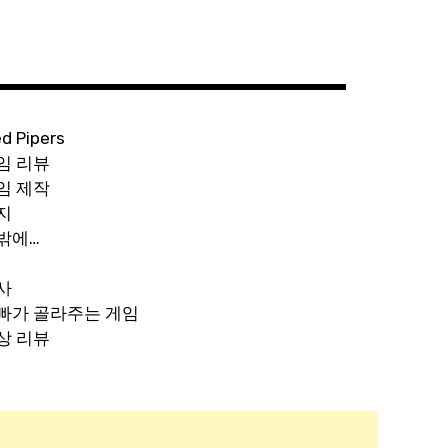
ed Pipers
임 리뷰
임 제작
지
밖에…
사
빠가 골라주는 게임
상 리뷰