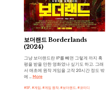
보더랜드 Borderlands
(2024)
그냥 보더랜드란 IP를 빼면 그렇게 까지 혹
평을 받을 만한 영화였나 싶기도 하고. 그래
서 애초에 원작 게임을 고작 20시간 정도 밖
에 …
More
SF
,
게임
,
게임 원작
,
보더랜드
,
코미디