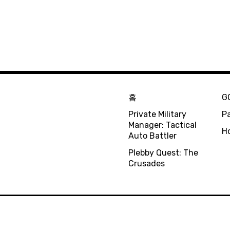
홈
G
Private Military
Pa
Manager: Tactical
H
Auto Battler
Plebby Quest: The
Crusades