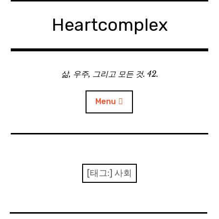
Skip
to
Heartcomplex
content
삶, 우주, 그리고 모든 것. 42.
Menu
홈
Private Military Manager: Tactical Auto Battler
[태그:]
사회
Plebby Quest: The Crusades
GOTYS