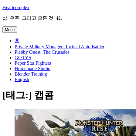
Skip
Heartcomplex
to
content
삶, 우주, 그리고 모든 것. 42.
Menu
홈
Private Military Manager: Tactical Auto Battler
Plebby Quest: The Crusades
GOTYS
Paper Star Fighters
Homemade Studio
Blender Training
English
[태그:]
캡콤