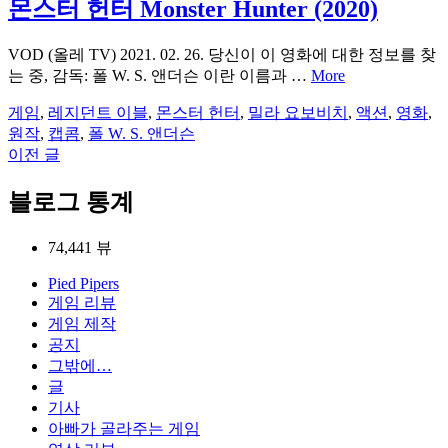
몬스터 헌터 Monster Hunter (2020)
VOD (올레 TV) 2021. 02. 26. 당신이 이 영화에 대한 정보를 찾
는 중, 감독: 폴 W. S. 앤더슨 이란 이름과 …
More
게임
,
레지던트 이블
,
몬스터 헌터
,
밀라 요보비치
,
액션
,
영화
,
원작
,
캡콤
,
폴 W. S. 앤더슨
이전 글
글
탐
블로그 통계
색
74,441 뷰
Pied Pipers
게임 리뷰
게임 제작
공지
그밖에…
글
기사
아빠가 골라주는 게임