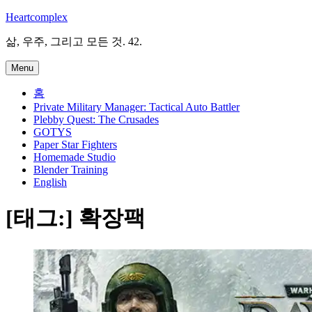
Skip
Heartcomplex
to
content
삶, 우주, 그리고 모든 것. 42.
Menu
홈
Private Military Manager: Tactical Auto Battler
Plebby Quest: The Crusades
GOTYS
Paper Star Fighters
Homemade Studio
Blender Training
English
[태그:]
확장팩