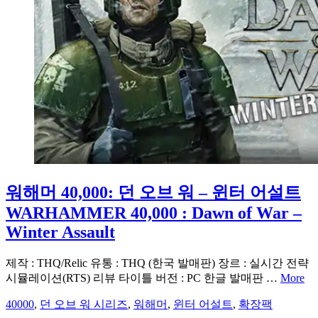
워해머 40,000: 던 오브 워 – 윈터 어설트
WARHAMMER 40,000 : Dawn of War –
Winter Assault
제작 : THQ/Relic 유통 : THQ (한국 발매판) 장르 : 실시간 전략
시뮬레이션(RTS) 리뷰 타이틀 버전 : PC 한글 발매판 …
More
40000
,
던 오브 워 시리즈
,
워해머
,
윈터 어설트
,
확장팩