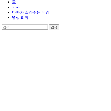
글
기사
아빠가 골라주는 게임
영상 리뷰
검
색: