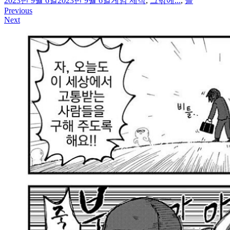
2023년 9월 6일
2023년 9월 6일
게임 제작
,
그밖에...
,
글
Previous
글
Next
탐
색