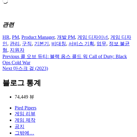
로
드
중...
관련
HR
,
PM
,
Product Manager
,
개발 PM
,
게임 디자이너
,
게임 디자
인
,
관리
,
구직
,
기본기
,
비대칭
,
서비스 기획
,
업무
,
정보 불균
형
,
지원자
Previous
콜 오브 듀티: 블랙 옵스 콜드 워 Call of Duty: Black
글
Ops Cold War
탐
Next
마스크 걸 (2023)
색
블로그 통계
74,449 뷰
Pied Pipers
게임 리뷰
게임 제작
공지
그밖에…