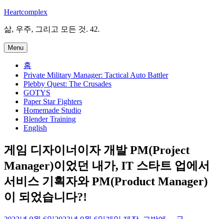
Skip
Heartcomplex
to
content
삶, 우주, 그리고 모든 것. 42.
Menu
홈
Private Military Manager: Tactical Auto Battler
Plebby Quest: The Crusades
GOTYS
Paper Star Fighters
Homemade Studio
Blender Training
English
게임 디자이너이자 개발 PM(Project
Manager)이었던 내가, IT 스타트 업에서
서비스 기획자와 PM(Product Manager)
이 되었습니다?!
irene