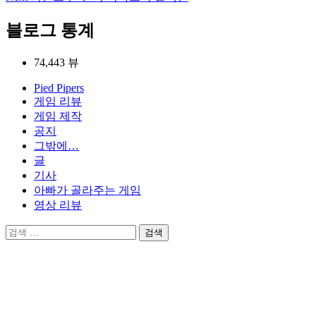
탐
블로그 통계
색
74,443 뷰
Pied Pipers
게임 리뷰
게임 제작
공지
그밖에…
글
기사
아빠가 골라주는 게임
영상 리뷰
검
색: