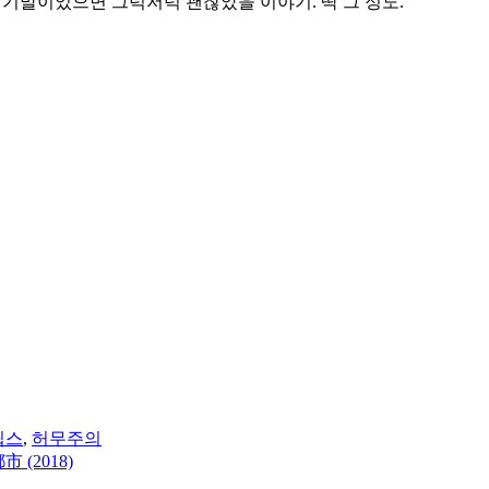
세기말이었으면 그럭저럭 괜찮았을 이야기. 딱 그 정도.
립스
,
허무주의
(2018)