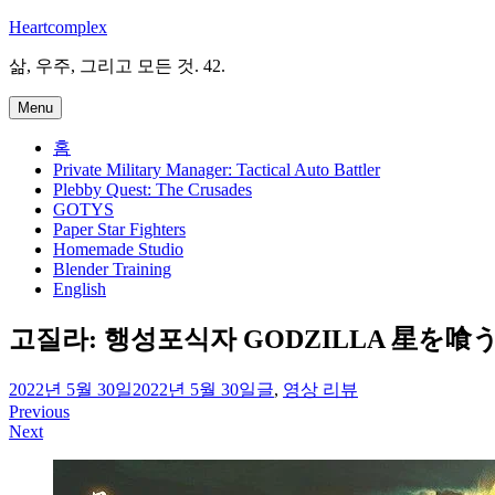
Skip
Heartcomplex
to
content
삶, 우주, 그리고 모든 것. 42.
Menu
홈
Private Military Manager: Tactical Auto Battler
Plebby Quest: The Crusades
GOTYS
Paper Star Fighters
Homemade Studio
Blender Training
English
고질라: 행성포식자 GODZILLA 星を喰う者 
irene
2022년 5월 30일
2022년 5월 30일
글
,
영상 리뷰
Previous
글
Next
탐
색