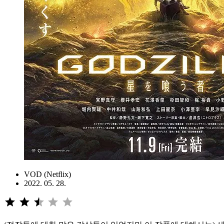
VOD (Netflix)
2022. 05. 28.
⭐
⭐
⭐
평가: 2.5/5