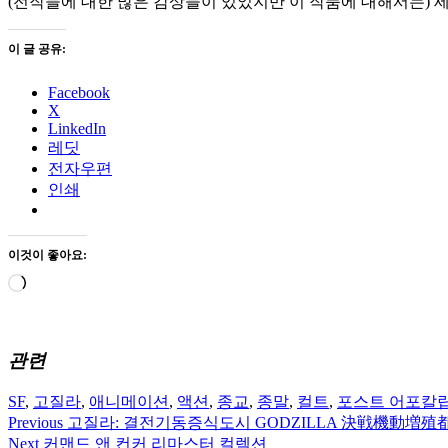
(전작들에 대한 많은 감상들이 있었지만 이 작품에 대해서는) 
이 글 공유:
Facebook
X
LinkedIn
레딧
전자우편
인쇄
이것이 좋아요:
로
드
중...
관련
SF
,
고질라
,
애니메이션
,
액션
,
종교
,
종말
,
컬트
,
포스트 어포칼
Previous
고질라: 결전기동증식도시 GODZILLA 決戦機動増殖都市 
글
Next
커맨드 앤 컨커 리마스터 컬렉션