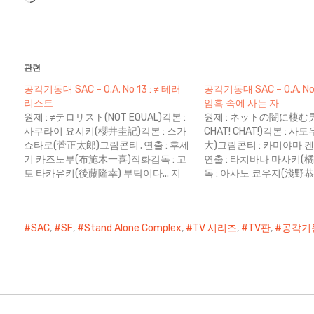
드
중...
관련
공각기동대 SAC – O.A. No 13 : ≠ 테러
공각기동대 SAC – O.A. No
리스트
암흑 속에 사는 자
원제 : ≠テロリスト(NOT EQUAL)각본 :
원제 : ネットの闇に棲む男(
사쿠라이 요시키(櫻井圭記)각본 : 스가
CHAT! CHAT!)각본 : 
쇼타로(菅正太郎)그림콘티․연출 : 후세
大)그림콘티 : 카미야마 
기 카즈노부(布施木一喜)작화감독 : 고
연출 : 타치바나 마사키(
토 타카유키(後藤隆幸) 부탁이다... 지
독 : 아사노 쿄우지(淺野恭
워줘... SST 요원 사카키바라 기억은, 마
은걸 알게 되면 현실 세계
치 동전처럼 양면을 가지고 있다. 인간
함께 제거될 위험이 있어"
은 생존 본능에 따라 어두운 기억은 자
토코 1. 진실에의 접근이
SAC
,
SF
,
Stand Alone Complex
,
TV 시리즈
,
TV판
,
공각기
연스럽게 잊어버리고, 밝은 기억만을
서 인터넷이 현재의 언론
남겨두며 살아가려 하고 있다. 하지만
수 있을 것이란 긍정적인
불행히도, 기억은 인간의 임의대로 컨
부터 그래왔지만, 지금에
트롤 할 수 있는…