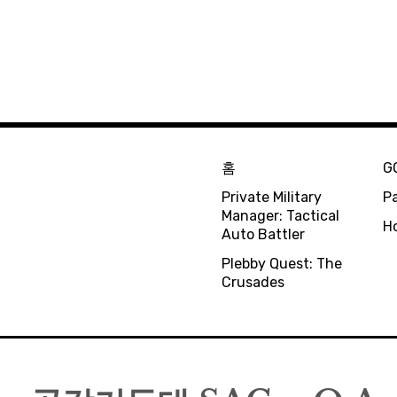
홈
G
Private Military
Pa
Manager: Tactical
H
Auto Battler
Plebby Quest: The
Crusades