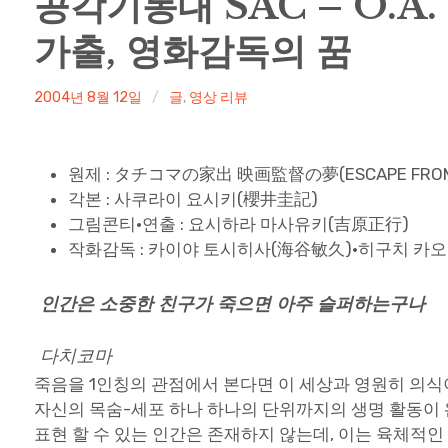
공각기동대 SAC – O.A. 
가출, 영화감독의 꿈
irene
2004년 8월 12일
글
,
영상 리뷰
원제 : タチコマの家出 映画監督の夢(ESCAPE FRO
각본 : 사쿠라이 요시키(櫻井圭記)
그림콘티·연출 : 요시하라 마사유키(吉原正行)
작화감독 : 카이야 토시히사(海谷敏久)·히구치 카
인간은 소중한 친구가 죽으면 아주 슬퍼하는구나
다치코마
죽음을 1인칭의 관점에서 본다면 이 세상과 영원히 의식이
자신의 목숨-세포 하나 하나의 단위까지의 생명 활동이 
표현 할 수 있는 인간은 존재하지 않는데, 이는 육체적인