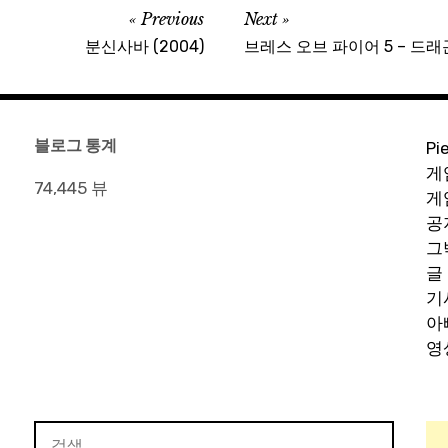
Previous
Next
분신사바 (2004)
브레스 오브 파이어 5 – 드래곤 쿼터 
블로그 통계
Pi
게
74,445 뷰
게
공
그
글
기
아
영
검