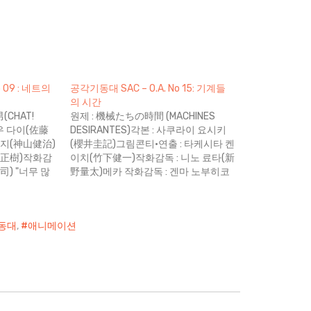
 09 : 네트의
공각기동대 SAC – O.A. No 15: 기계들
의 시간
CHAT!
원제 : 機械たちの時間 (MACHINES
사토우 다이(佐藤
DESIRANTES)각본 : 사쿠라이 요시키
켄지(神山健治)
(櫻井圭記)그림콘티·연출 : 타케시타 켄
橘正樹)작화감
이치(竹下健一)작화감독 : 니노 료타(新
司) "너무 많
野量太)메카 작화감독 : 겐마 노부히코
에 있는 몸과
(玄馬宣彦) "오히려 우리들이 인간과 너
 쿠사나기 모
무 가깝기 때문에 문제인거야" 다치코
란 측면에 있어
마 인간을 닮은 기계에 대한 막연한 공
동대
,
애니메이션
의 대안이 될
포는 기계문명이 발전하기 시작하면서
 생각은 예전
현대 인류에게 어두운면으로 점차 자리
서도 별로…
잡아가고 있다. 기계는 친구인 동시에
우리의 적이라는 인식은 많은 소설, 영
화,…