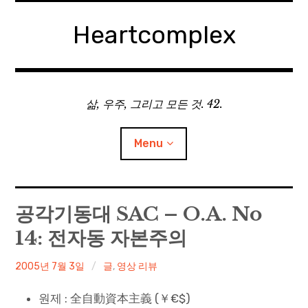
Skip
to
Heartcomplex
content
삶, 우주, 그리고 모든 것. 42.
Menu
홈
공각기동대 SAC – O.A. No
14: 전자동 자본주의
Private Military Manager: Tactical Auto Battler
irene
2005년 7월 3일
글
,
영상 리뷰
Plebby Quest: The Crusades
원제 : 全自動資本主義 (￥€$)
GOTYS