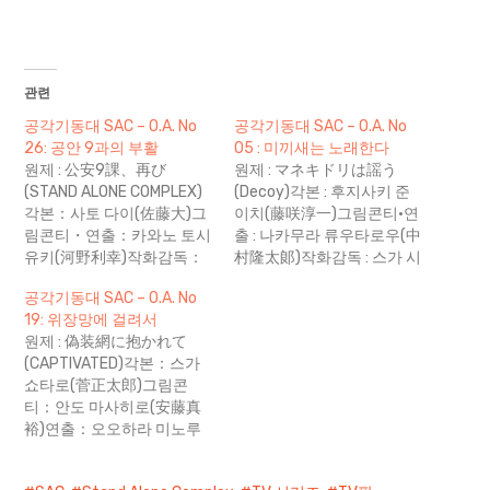
드
중...
관련
공각기동대 SAC – O.A. No
공각기동대 SAC – O.A. No
26: 공안 9과의 부활
05 : 미끼새는 노래한다
원제 : 公安9課、再び
원제 : マネキドリは謡う
(STAND ALONE COMPLEX)
(Decoy)각본 : 후지사키 준
각본：사토 다이(佐藤大)그
이치(藤咲淳一)그림콘티·연
림콘티・연출：카와노 토시
출 : 나카무라 류우타로우(中
유키(河野利幸)작화감독：
村隆太郞)작화감독 : 스가 시
무라타 토시하루(村田俊治)
게유키(須加重之)메카닉 작
공각기동대 SAC – O.A. No
사회라고 하는 것. 우리가 개
화감독 : 카와하라 토모히로
19: 위장망에 걸려서
인과 다수와의 직・간접적
(川原智弘) "이걸로 나도 '웃
원제 : 偽装網に抱かれて
인 관계를 나타낸 말로 정의
는 남자'로 역사에 이름을 남
(CAPTIVATED)각본：스가
할 수 있다면 그것만큼 속 편
기게 되는군" 나나오 A 대중
쇼타로(菅正太郎)그림콘
한 일은 없을 것이다. 하지
이 진실에 접근 하는 경우는
티：안도 마사히로(安藤真
만, 이른바 사회학자들이 나
얼마나 되는가? 언론이 대중
裕)연출：오오하라 미노루
타나기 시작하고 우리가 스
에게 진실을 전달하는 경우
(大原実)작화감독：키자키
스로 구성하고 규정하고 있
는 또 얼마나 되는가? 이른
후미노리(木崎文智) 난 국민
는 사회 현상들을 해석하며
바 언론인이라는 존재가 구