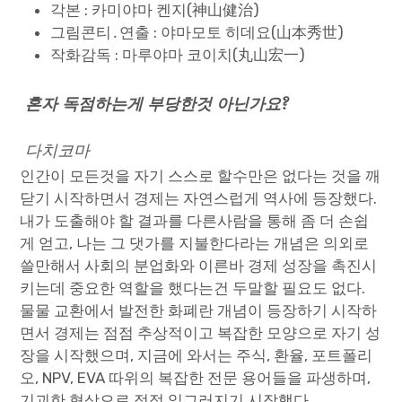
각본 : 카미야마 켄지(神山健治)
그림콘티․연출 : 야마모토 히데요(山本秀世)
Paper Star Fighters
작화감독 : 마루야마 코이치(丸山宏一)
Homemade Studio
혼자 독점하는게 부당한것 아닌가요?
Blender Training
다치코마
English
인간이 모든것을 자기 스스로 할수만은 없다는 것을 깨
닫기 시작하면서 경제는 자연스럽게 역사에 등장했다.
내가 도출해야 할 결과를 다른사람을 통해 좀 더 손쉽
게 얻고, 나는 그 댓가를 지불한다라는 개념은 의외로
쓸만해서 사회의 분업화와 이른바 경제 성장을 촉진시
키는데 중요한 역할을 했다는건 두말할 필요도 없다.
물물 교환에서 발전한 화폐란 개념이 등장하기 시작하
면서 경제는 점점 추상적이고 복잡한 모양으로 자기 성
장을 시작했으며, 지금에 와서는 주식, 환율, 포트폴리
오, NPV, EVA 따위의 복잡한 전문 용어들을 파생하며,
기괴한 형상으로 점점 일그러지기 시작했다.