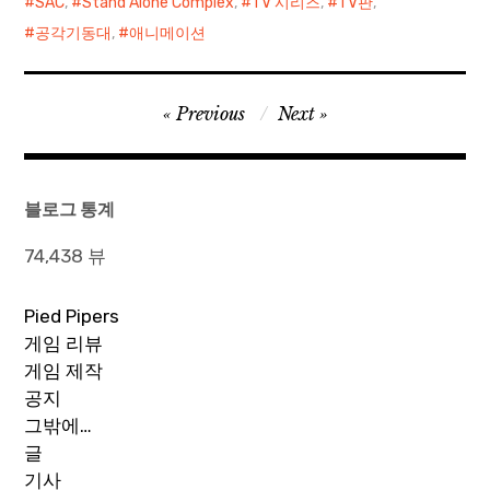
SAC
,
Stand Alone Complex
,
TV 시리즈
,
TV판
,
정서를 대변하고 있을 뿐이
학문적으로 정의하기 시작
체적으로 명확하지 않았던
야 토구사 국가를 위한다는
하면서부터 사회 시스템이
고대에는 어떠한 사회적인…
공각기동대
,
애니메이션
대의. 하지만 그 대의를 감당
라는 거대하고 압도적인 규
해야 하는건 국가나 국민이
모에 가장…
아닌 바로 자기 자신, 그리고
글
Previous
Next
가족이라는 것을 항상 명심
해야 한다. ... 하지만 그런류
탐
의 생물이 대체 지구상에 존
색
재하긴 하는건가?
블로그 통계
74,438 뷰
Pied Pipers
게임 리뷰
게임 제작
공지
그밖에…
글
기사