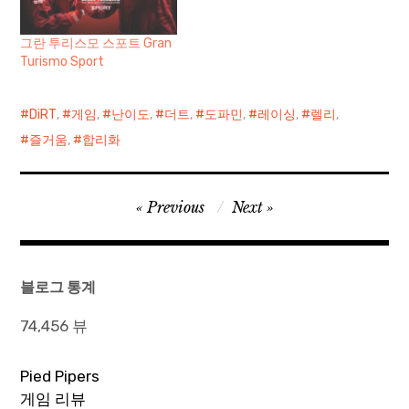
그란 투리스모 스포트 Gran
Turismo Sport
DiRT
,
게임
,
난이도
,
더트
,
도파민
,
레이싱
,
렐리
,
즐거움
,
합리화
글
Previous
Next
탐
색
블로그 통계
74,456 뷰
Pied Pipers
게임 리뷰