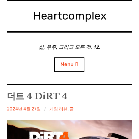
Skip
to
Heartcomplex
content
삶, 우주, 그리고 모든 것. 42.
Menu
홈
더트 4 DiRT 4
Private Military Manager: Tactical Auto Battler
irene
2024년 4월 27일
게임 리뷰
,
글
Plebby Quest: The Crusades
GOTYS