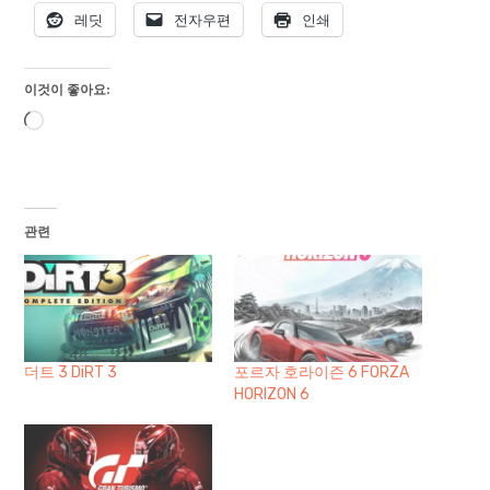
레딧
전자우편
인쇄
이것이 좋아요:
로
드
중...
관련
더트 3 DiRT 3
포르자 호라이즌 6 FORZA
HORIZON 6