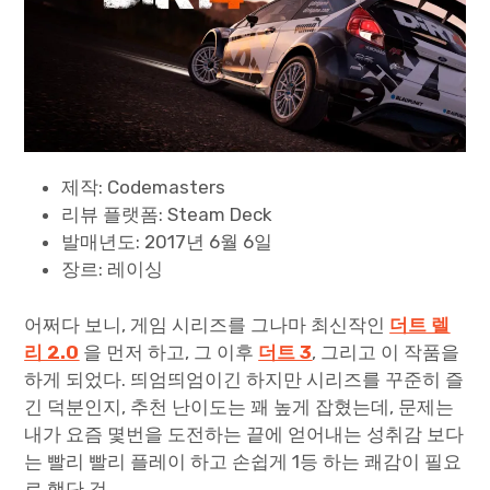
Paper Star Fighters
Homemade Studio
Blender Training
제작: Codemasters
English
리뷰 플랫폼: Steam Deck
발매년도: 2017년 6월 6일
장르: 레이싱
어쩌다 보니, 게임 시리즈를 그나마 최신작인
더트 렐
리 2.0
을 먼저 하고, 그 이후
더트 3
, 그리고 이 작품을
하게 되었다. 띄엄띄엄이긴 하지만 시리즈를 꾸준히 즐
긴 덕분인지, 추천 난이도는 꽤 높게 잡혔는데, 문제는
내가 요즘 몇번을 도전하는 끝에 얻어내는 성취감 보다
는 빨리 빨리 플레이 하고 손쉽게 1등 하는 쾌감이 필요
로 했단 것.