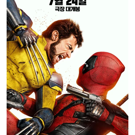
Paper Star Fighters
Homemade Studio
Blender Training
English