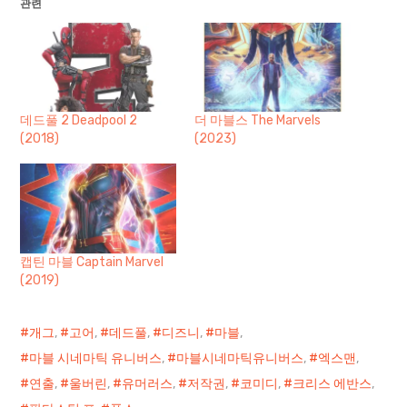
관련
데드풀 2 Deadpool 2
더 마블스 The Marvels
(2018)
(2023)
캡틴 마블 Captain Marvel
(2019)
개그
,
고어
,
데드풀
,
디즈니
,
마블
,
마블 시네마틱 유니버스
,
마블시네마틱유니버스
,
엑스맨
,
연출
,
울버린
,
유머러스
,
저작권
,
코미디
,
크리스 에반스
,