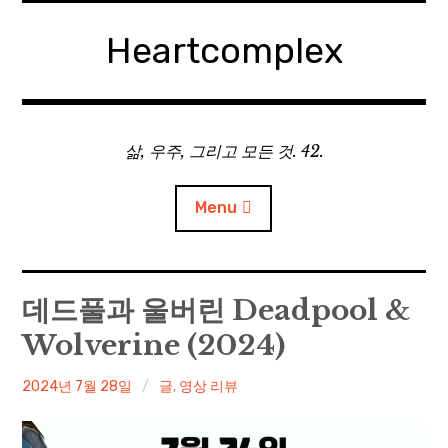
Skip
to
Heartcomplex
content
삶, 우주, 그리고 모든 것. 42.
Menu
홈
데드풀과 울버린 Deadpool &
Wolverine (2024)
Private Military Manager: Tactical Auto Battler
irene
2024년 7월 28일
글
,
영상 리뷰
Plebby Quest: The Crusades
GOTYS