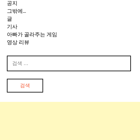
공지
그밖에…
글
기사
아빠가 골라주는 게임
영상 리뷰
검
색: