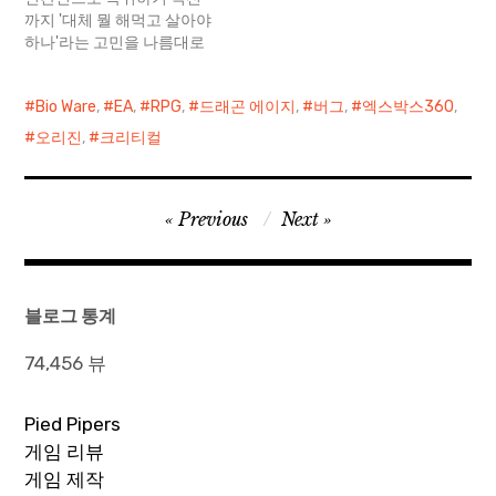
그리 쉬운 일은 아니다. 아무
까지 '대체 뭘 해먹고 살아야
리 게임을 좋아하는 사람이
하나'라는 고민을 나름대로
라고 하더라도 직장 일에 치
는 꽤 진지하게 했었더란다.
이고, 집에서는 아이들이…
물론 여태 군대에서 익힌 여
Bio Ware
,
EA
,
RPG
,
드래곤 에이지
,
버그
,
엑스박스360
,
러 스킬들-별로 대단한건 아
니지만, 그래도 나름 공군 중
오리진
,
크리티컬
위로 전역했다-을 기반으로
일반 회사에 취직해서 평범
하게 사는 것에 대한 유혹도
글
Previous
Next
사실 아직까지 뿌리치진 못
했다. 외모와는 다르게 진득
탐
하게 먹어버린 나이…
색
블로그 통계
74,456 뷰
Pied Pipers
게임 리뷰
게임 제작