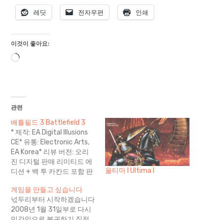
레딧
전자우편
인쇄
이것이 좋아요:
로
드
중...
관련
배틀필드 3 Battlefield 3
* 제작: EA Digital Illusions
CE* 유통: Electronic Arts,
EA Korea* 리뷰 버전: 오리
진 디지털 판매 리미티드 에
울티마 I Ultima I
디션 + 백 투 카칸드 포함 판
(자막 한국어, 음성 영어) 하
게임을 만들고 싶습니다
나의 게임을 집중해서 장시
넋두리부터 시작하겠습니다
간 플레이 하는 것은 30대의
2008년 1월 31일부로 다시
직장인(그것도 애 아빠)에게
민간인으로 복귀하기 직전