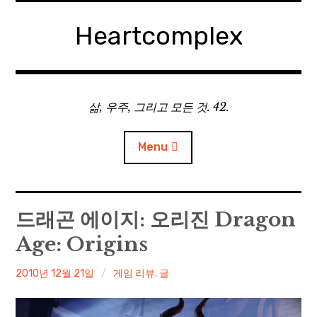
Skip
to
Heartcomplex
content
삶, 우주, 그리고 모든 것. 42.
Menu
홈
드래곤 에이지: 오리진 Dragon
Age: Origins
Private Military Manager: Tactical Auto Battler
irene
2010년 12월 21일
게임 리뷰
,
글
Plebby Quest: The Crusades
GOTYS