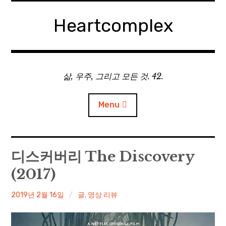
Skip
to
Heartcomplex
content
삶, 우주, 그리고 모든 것. 42.
Menu
홈
디스커버리 The Discovery
(2017)
Private Military Manager: Tactical Auto Battler
irene
2019년 2월 16일
글
,
영상 리뷰
Plebby Quest: The Crusades
GOTYS