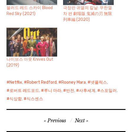
블러드 레드 스카이 Blood
극장판 귀멸의 칼날: 무한열
Red Sky (2021)
차 편 劇場版 鬼滅の刃 無限
列車編 (2020)
나이브스 아웃 Knives Out
(2019)
Netflix
,
Robert Redford
,
Rooney Mara
,
넷플릭스
,
로버트 레드포드
,
루니 마라
,
반전
,
사후세계
,
스포일러
,
식상함
,
식스센스
글
Previous
Next
탐