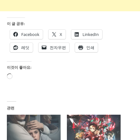
이 글 공유:
Facebook
X
LinkedIn
레딧
전자우편
인쇄
이것이 좋아요:
로
드
중...
관련