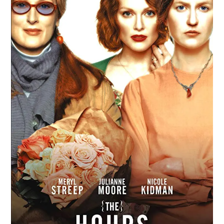
Paper Star Fighters
Homemade Studio
Blender Training
English