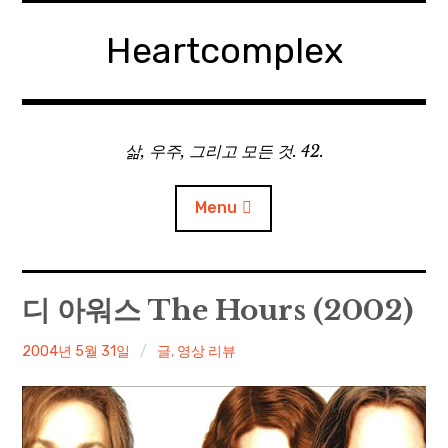
Skip
to
Heartcomplex
content
삶, 우주, 그리고 모든 것. 42.
Menu
홈
디 아워스 The Hours (2002)
Private Military Manager: Tactical Auto Battler
irene
2004년 5월 31일
글
,
영상 리뷰
Plebby Quest: The Crusades
GOTYS