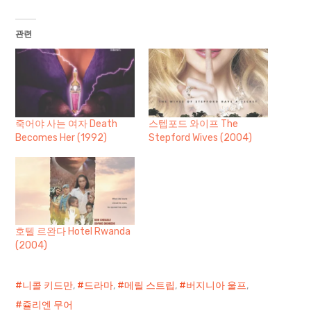
관련
죽어야 사는 여자 Death
스텝포드 와이프 The
Becomes Her (1992)
Stepford Wives (2004)
호텔 르완다 Hotel Rwanda
(2004)
니콜 키드만
,
드라마
,
메릴 스트립
,
버지니아 울프
,
쥴리엔 무어