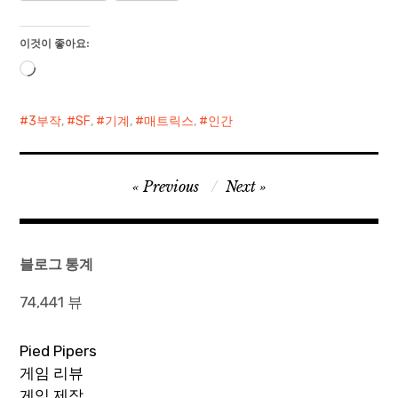
이것이 좋아요:
로
드
중...
3부작
,
SF
,
기계
,
매트릭스
,
인간
글
Previous
Next
탐
색
블로그 통계
74,441 뷰
Pied Pipers
게임 리뷰
게임 제작