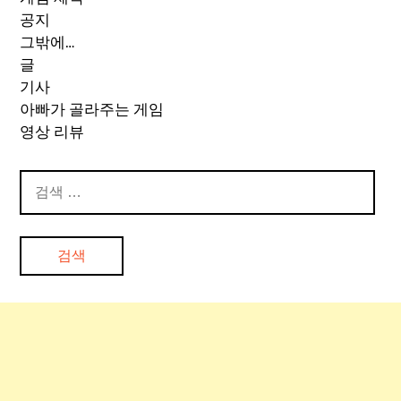
공지
그밖에…
글
기사
아빠가 골라주는 게임
영상 리뷰
검
색: