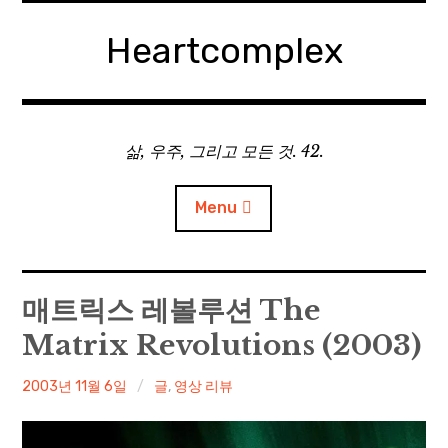
Skip
to
Heartcomplex
content
삶, 우주, 그리고 모든 것. 42.
Menu
홈
매트릭스 레볼루션 The
Matrix Revolutions (2003)
Private Military Manager: Tactical Auto Battler
irene
2003년 11월 6일
글
,
영상 리뷰
Plebby Quest: The Crusades
GOTYS