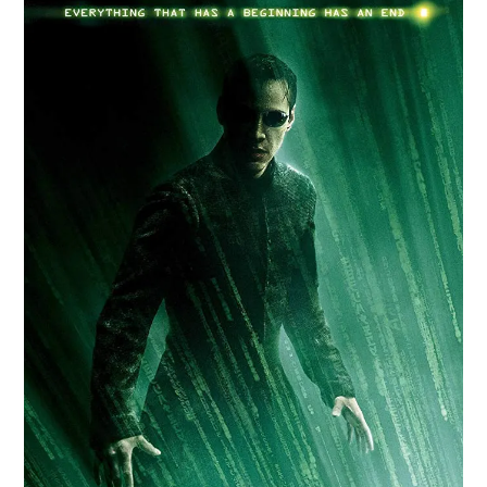
Paper Star Fighters
Homemade Studio
Blender Training
English