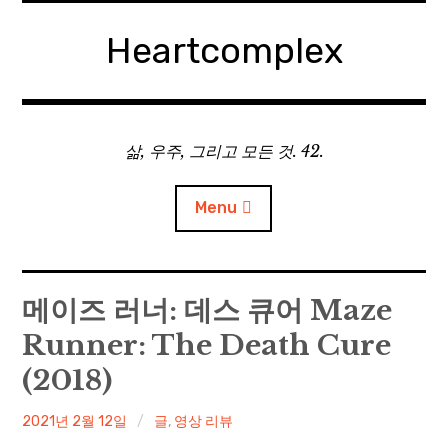
Skip
to
Heartcomplex
content
삶, 우주, 그리고 모든 것. 42.
Menu
홈
메이즈 러너: 데스 큐어 Maze
Runner: The Death Cure
Private Military Manager: Tactical Auto Battler
(2018)
Plebby Quest: The Crusades
irene
2021년 2월 12일
글
,
영상 리뷰
GOTYS