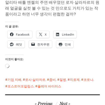
알리타 배틀 엔젤의 주연 배우였던 로자 살라자르의 원
래 얼굴을 실컷 볼 수 있는 것 만으로도 가치가 있는 작
품이라고 하면 너무 생각이 편협한 걸까?
이 글 공유:
Facebook
X
LinkedIn
레딧
전자우편
인쇄
이것이 좋아요:
로
드
중...
기업 지배
,
로사 살라자르
,
좀비
,
질병
,
치료제
,
코로나
,
포스트어포칼립스
,
플레어 바이러스
글
Previous
Next