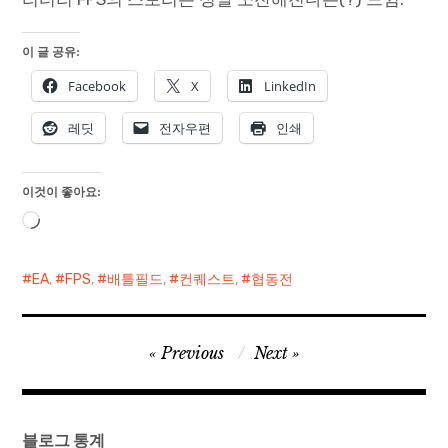
이 글 공유:
Facebook
X
LinkedIn
레딧
전자우편
인쇄
이것이 좋아요:
로
드
중...
EA
,
FPS
,
배틀필드
,
컨퀘스트
,
협동전
글
Previous
Next
탐
색
블로그 통계