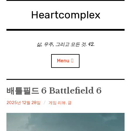
Skip
to
Heartcomplex
content
삶, 우주, 그리고 모든 것. 42.
Menu
홈
배틀필드 6 Battlefield 6
Private Military Manager: Tactical Auto Battler
irene
2025년 12월 28일
게임 리뷰
,
글
Plebby Quest: The Crusades
GOTYS