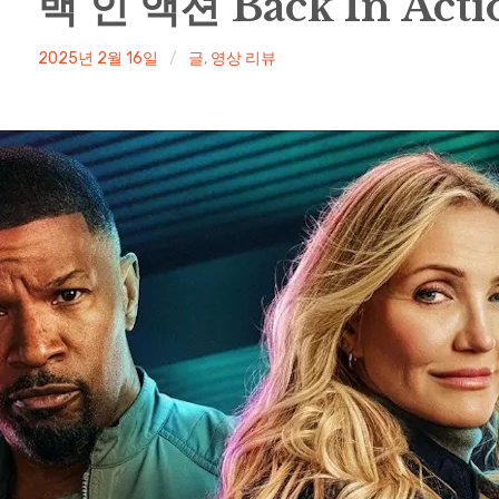
백 인 액션 Back In Acti
irene
2025년 2월 16일
글
,
영상 리뷰