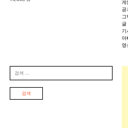
게
공
그
글
기
아
영
검
색: