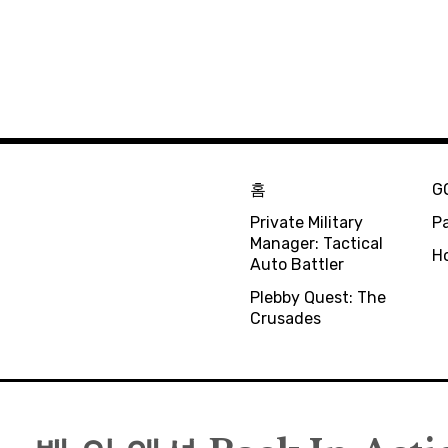
홈
G
Private Military
Pa
Manager: Tactical
H
Auto Battler
Plebby Quest: The
Crusades