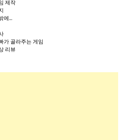
임 제작
지
밖에…
사
빠가 골라주는 게임
상 리뷰