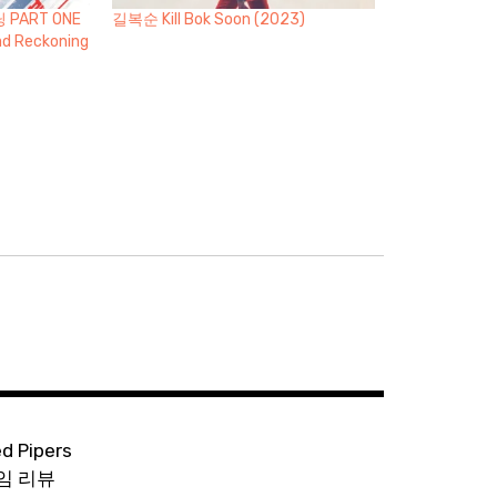
PART ONE
길복순 Kill Bok Soon (2023)
ead Reckoning
ed Pipers
임 리뷰