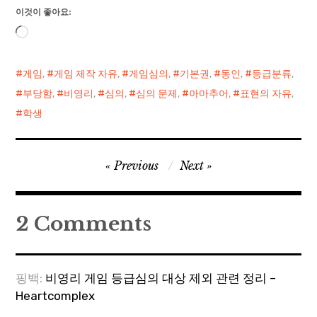
이것이 좋아요:
로
드
중...
게임
,
게임 제작 자유
,
게임심의
,
기본권
,
동인
,
등급분류
,
부당함
,
비영리
,
심의
,
심의 문제
,
아마추어
,
표현의 자유
,
학생
글
Previous
Next
탐
색
2 Comments
핑백:
비영리 게임 등급심의 대상 제외 관련 정리 –
Heartcomplex