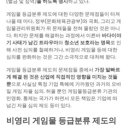
(벌금 및 징역)
을 하도록 명시
하고 있다.
게임물 등급분류 제도에 대한 다양한 문제점들이 터져
나올 때 마다, 정부(문화체육관광부)와 국회, 그리고 게
임물관리위원회가 위 문제들을 전혀 몰랐던 것은 아니
다. 하지만 문제를 해결하는 과정에서 이른바
바다이야
기 사태가 남긴 트라우마
와
청소년 보호라는 명목
로 인
해 사전 심의를 철폐하거나, 비영리 게임물 등에 대한
심의를 완화하는 것은 그간 소극적으로 대처해 왔다.
게임물 등급분류 제도의 문제점들 중에서
가장 발빠르
게 해결 된 것은 산업에 직접적인 영향을 미치는 것들
뿐
으로 사실상 특정 기업 특혜에 가까웠던 과거의 모바
일 게임 자율 심의. 허울 뿐인 게임물등급분류 기관의
민영화. 통제는 국가가 하면서 모든 책임은 기업에 떠
넘긴 자율 심의 제도 등이 있다.
비영리 게임물 등급분류 제도의