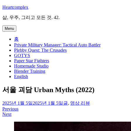
Skip
Heartcomplex
to
content
삶, 우주, 그리고 모든 것. 42.
Menu
홈
Private Military Manager: Tactical Auto Battler
Plebby Quest: The Crusades
GOTYS
Paper Star Fighters
Homemade Studio
Blender Training
English
서울 괴담 Urban Myths (2022)
irene
2025년 1월 5일
2025년 1월 5일
글
,
영상 리뷰
Previous
글
Next
탐
색