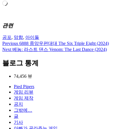
로
드
중...
관련
공포
,
망함
,
아이돌
Previous
6888 중앙우편대대 The Six Triple Eight (2024)
글
Next
베놈: 라스트 댄스 Venom: The Last Dance (2024)
탐
블로그 통계
색
74,456 뷰
Pied Pipers
게임 리뷰
게임 제작
공지
그밖에…
글
기사
아빠가 골라주는 게임