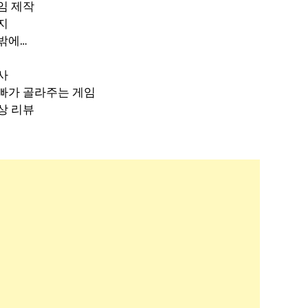
임 제작
지
밖에…
사
빠가 골라주는 게임
상 리뷰