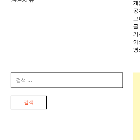
게
공
그
글
기
아
영
검
색: