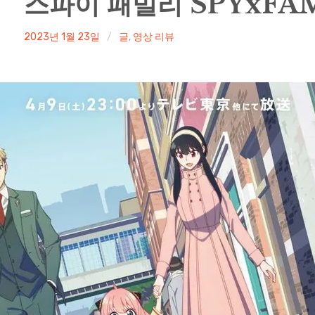
스파이 패밀리 SPYxFAMIL
irene
2023년 1월 23일
글
,
영상 리뷰