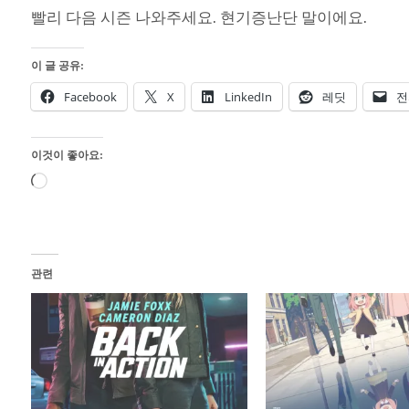
빨리 다음 시즌 나와주세요. 현기증난단 말이에요.
이 글 공유:
Facebook
X
LinkedIn
레딧
전
이것이 좋아요:
로
드
중...
관련