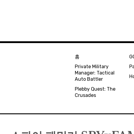
홈
G
Private Military
Pa
Manager: Tactical
H
Auto Battler
Plebby Quest: The
Crusades