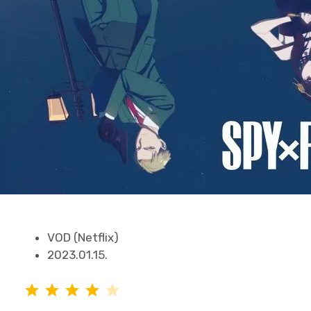
VOD (Netflix)
2023.01.15.
⭐
⭐
⭐
⭐
평가: 4/5