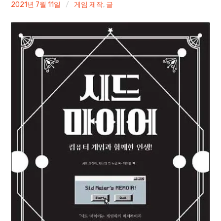
irene
2021년 7월 11일
게임 제작
,
글
Paper Star Fighters
Homemade Studio
Blender Training
English