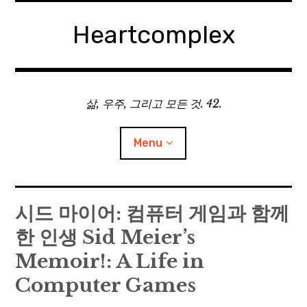
Skip
to
Heartcomplex
content
삶, 우주, 그리고 모든 것. 42.
Menu
홈
시드 마이어: 컴퓨터 게임과 함께
한 인생 Sid Meier’s
Private Military Manager: Tactical Auto Battler
Memoir!: A Life in
Plebby Quest: The Crusades
Computer Games
GOTYS