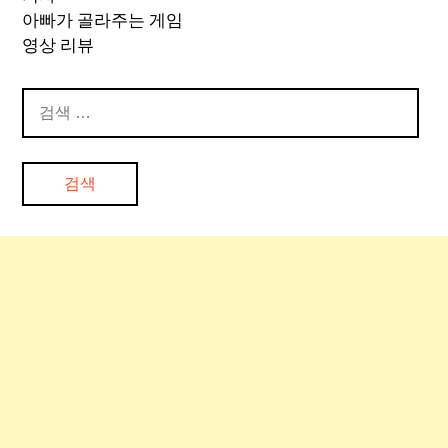
아빠가 골라주는 게임
영상 리뷰
검
색: