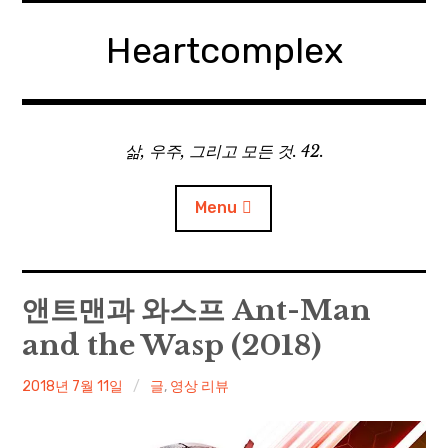
Skip
to
Heartcomplex
content
삶, 우주, 그리고 모든 것. 42.
Menu
홈
앤트맨과 와스프 Ant-Man
and the Wasp (2018)
Private Military Manager: Tactical Auto Battler
irene
2018년 7월 11일
글
,
영상 리뷰
Plebby Quest: The Crusades
GOTYS