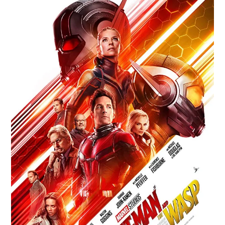
Paper Star Fighters
Homemade Studio
Blender Training
English