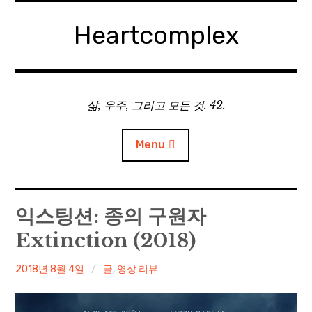
Skip
to
Heartcomplex
content
삶, 우주, 그리고 모든 것. 42.
Menu
홈
익스팅션: 종의 구원자
Extinction (2018)
Private Military Manager: Tactical Auto Battler
irene
2018년 8월 4일
글
,
영상 리뷰
Plebby Quest: The Crusades
GOTYS