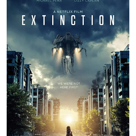
Paper Star Fighters
Homemade Studio
Blender Training
English