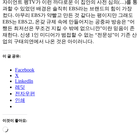
자이언트 펭TV가 이런 까다로운 이 집안의 사전 심의(…)를 통
과할 수 있었던 배경은 솔직히 EBS라는 브랜드의 힘이 가장
컸다. 아무리 EBS가 약빨고 만든 것 같다는 평이지만 그래도
EBS는 EBS고, 온갖 규제 속에 만들어지는 공중파 방송은 “어
쨌든 최저선은 무조건 지킬 수 밖에 없으니깐”이란 믿음이 존
재한다. 신생 1인 미디어가 범접할 수 없는 “전문성”이 기존 산
업의 구태의연에서 나온 것은 아이러니다.
이 글 공유:
Facebook
X
LinkedIn
레딧
전자우편
인쇄
이것이 좋아요:
로
드