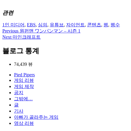
중...
관련
1인 미디어
,
EBS
,
심의
,
유튜브
,
자이언트
,
콘텐츠
,
펭
,
펭수
Previous
원펀맨 ワンパンマン – 시즌 1
글
Next
마인크래프트
탐
블로그 통계
색
74,439 뷰
Pied Pipers
게임 리뷰
게임 제작
공지
그밖에…
글
기사
아빠가 골라주는 게임
영상 리뷰