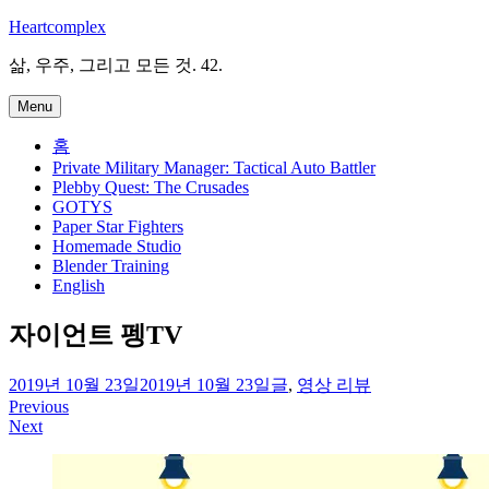
Skip
Heartcomplex
to
content
삶, 우주, 그리고 모든 것. 42.
Menu
홈
Private Military Manager: Tactical Auto Battler
Plebby Quest: The Crusades
GOTYS
Paper Star Fighters
Homemade Studio
Blender Training
English
자이언트 펭TV
irene
2019년 10월 23일
2019년 10월 23일
글
,
영상 리뷰
Previous
글
Next
탐
색