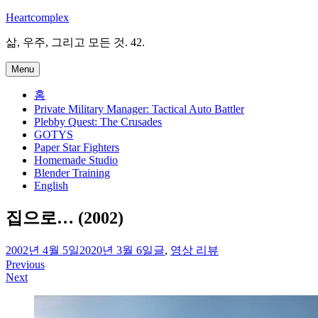
Skip
Heartcomplex
to
content
삶, 우주, 그리고 모든 것. 42.
Menu
홈
Private Military Manager: Tactical Auto Battler
Plebby Quest: The Crusades
GOTYS
Paper Star Fighters
Homemade Studio
Blender Training
English
집으로… (2002)
irene
2002년 4월 5일
2020년 3월 6일
글
,
영상 리뷰
Previous
글
Next
탐
색