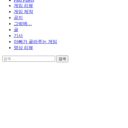
Pied Pipers
게임 리뷰
게임 제작
공지
그밖에…
글
기사
아빠가 골라주는 게임
영상 리뷰
검
색: