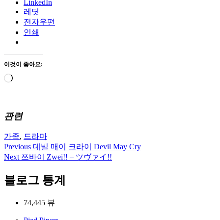
LinkedIn
레딧
전자우편
인쇄
이것이 좋아요:
로
드
중...
관련
가족
,
드라마
Previous
데빌 매이 크라이 Devil May Cry
글
Next
쯔바이 Zwei!! – ツヴァイ!!
탐
블로그 통계
색
74,445 뷰