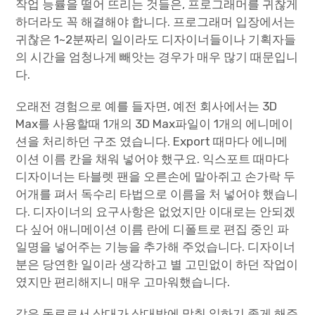
작업 능률을 떨어 뜨리는 것들은, 프로그래머를 귀찮게
하더라도 꼭 해결해야 합니다. 프로그래머 입장에서는
귀찮은 1~2분짜리 일이라도 디자이너들이나 기획자들
의 시간을 엄청나게 빼앗는 경우가 매우 많기 때문입니
다.
오래전 경험으로 예를 들자면, 예전 회사에서는 3D
Max를 사용할때 1개의 3D Max파일이 1개의 에니메이
션을 처리하던 구조 였습니다. Export 때마다 에니메
이션 이름 칸을 채워 넣어야 했구요. 익스포트 때마다
디자이너는 타블렛 팬을 오른손에 말아쥐고 손가락 두
어개를 펴서 독수리 타법으로 이름을 처 넣어야 했습니
다. 디자이너의 요구사항은 없었지만 이대로는 안되겠
다 싶어 애니메이션 이름 란에 디폴트로 편집 중인 파
일명을 넣어주는 기능을 추가해 주었습니다. 디자이너
분은 당연한 일이라 생각하고 별 고민없이 하던 작업이
였지만 편리해지니 매우 고마워했습니다.
같은 동료로서 상대가 상대방에 맞춰 일하기 좋게 해주