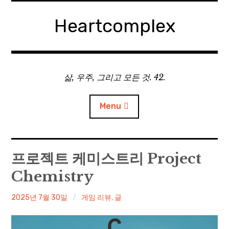
Skip
to
Heartcomplex
content
삶, 우주, 그리고 모든 것. 42.
Menu
홈
프로젝트 케미스트리 Project
Chemistry
Private Military Manager: Tactical Auto Battler
irene
2025년 7월 30일
게임 리뷰
,
글
Plebby Quest: The Crusades
GOTYS