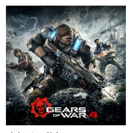
Paper Star Fighters
Homemade Studio
Blender Training
English