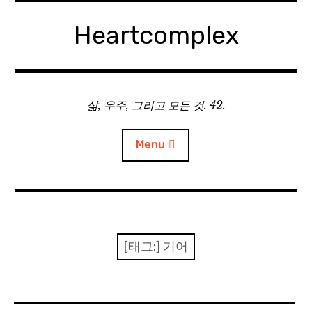
Skip
to
Heartcomplex
content
삶, 우주, 그리고 모든 것. 42.
Menu
홈
Private Military Manager: Tactical Auto Battler
[태그:]
기어
Plebby Quest: The Crusades
GOTYS