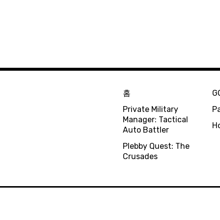
홈
G
Private Military
Pa
Manager: Tactical
H
Auto Battler
Plebby Quest: The
Crusades