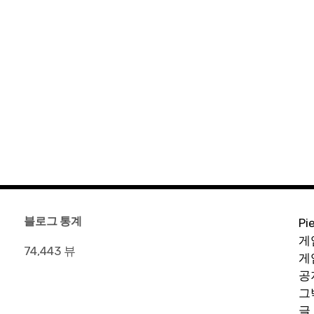
블로그 통계
Pi
게
74,443 뷰
게
공
그
글