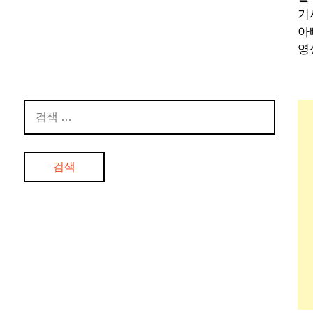
기
아
영
검
색: