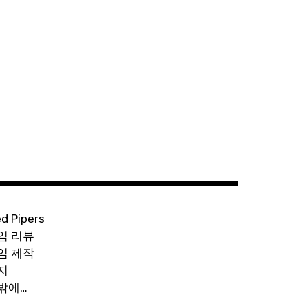
ed Pipers
임 리뷰
임 제작
지
밖에…