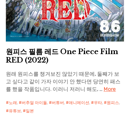
원피스 필름 레드 One Piece Film
RED (2022)
원래 원피스를 챙겨보진 않았기 때문에, 둘째가 보
고 싶다고 같이 가자 이야기 안 했다면 당연히 패스
를 했을 작품입니다. 이러니 저러니 해도, …
More
노래
,
버추얼 아이돌
,
버튜버
,
애니메이션
,
우타
,
원피스
,
유튜브
,
일본