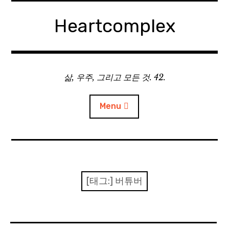
Skip
to
Heartcomplex
content
삶, 우주, 그리고 모든 것. 42.
Menu
홈
Private Military Manager: Tactical Auto Battler
[태그:]
버튜버
Plebby Quest: The Crusades
GOTYS