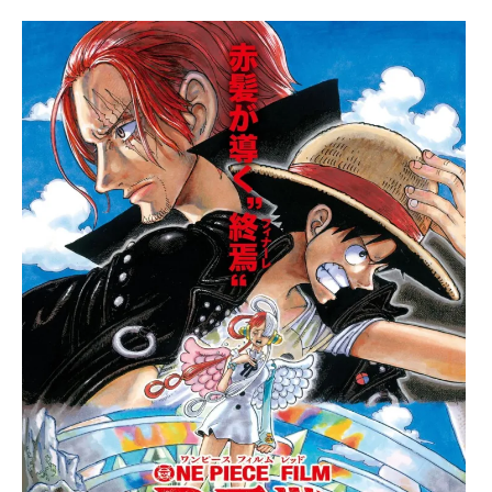
Paper Star Fighters
Homemade Studio
Blender Training
English