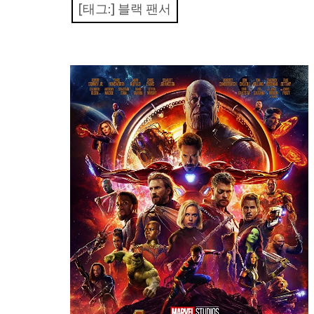
[태그:]
블랙 팬서