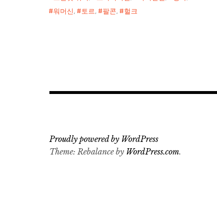
워머신
,
토르
,
팔콘
,
헐크
Proudly powered by WordPress
Theme: Rebalance by
WordPress.com
.