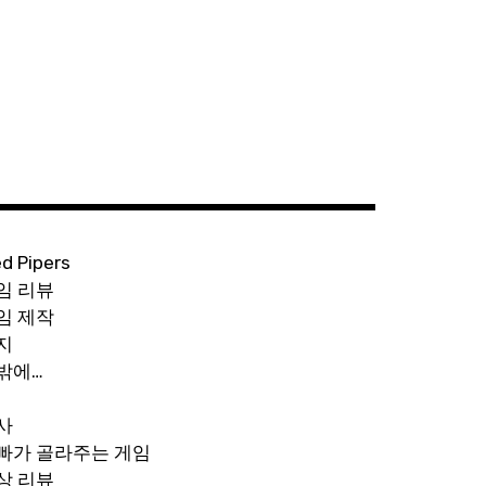
ed Pipers
임 리뷰
임 제작
지
밖에…
사
빠가 골라주는 게임
상 리뷰