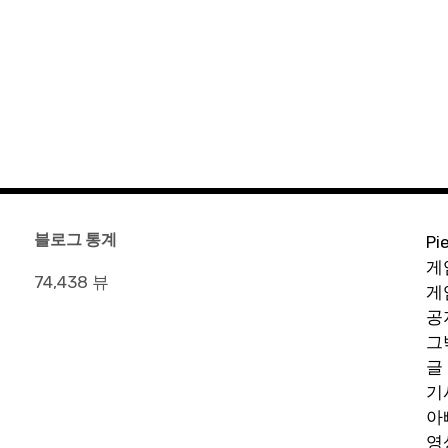
블로그 통계
Pi
게
74,438 뷰
게
공
그
글
기
아
영