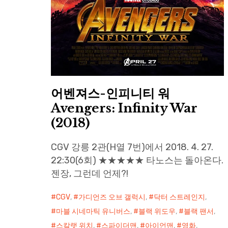
어벤져스-인피니티 워
Avengers: Infinity War
(2018)
CGV 강릉 2관(H열 7번)에서 2018. 4. 27.
22:30(6회) ★★★★★ 타노스는 돌아온다.
젠장, 그런데 언제?!
CGV
,
가디언즈 오브 갤럭시
,
닥터 스트레인지
,
마블 시네마틱 유니버스
,
블랙 위도우
,
블랙 팬서
,
스칼랫 위치
,
스파이더맨
,
아이언맨
,
영화
,