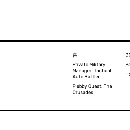
홈
G
Private Military
Pa
Manager: Tactical
H
Auto Battler
Plebby Quest: The
Crusades