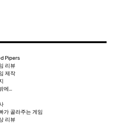
ed Pipers
임 리뷰
임 제작
지
밖에…
사
빠가 골라주는 게임
상 리뷰