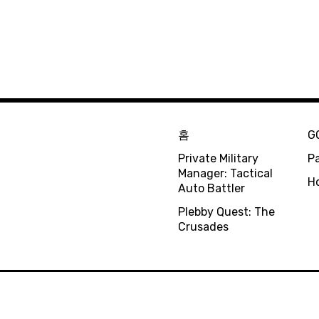
홈
G
Private Military
Pa
Manager: Tactical
H
Auto Battler
Plebby Quest: The
Crusades