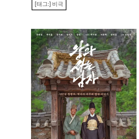
[태그:]
비극