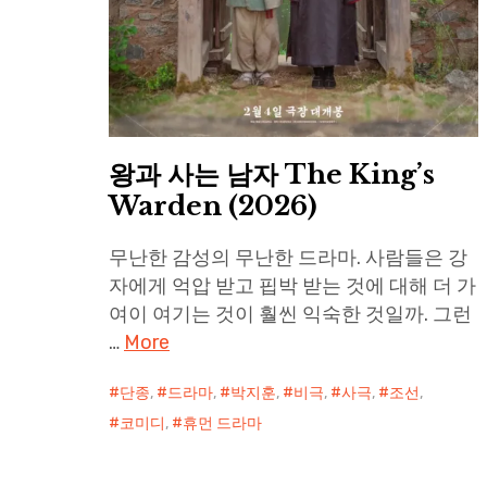
왕과 사는 남자 The King’s
Warden (2026)
무난한 감성의 무난한 드라마. 사람들은 강
자에게 억압 받고 핍박 받는 것에 대해 더 가
여이 여기는 것이 훨씬 익숙한 것일까. 그런
…
More
단종
,
드라마
,
박지훈
,
비극
,
사극
,
조선
,
코미디
,
휴먼 드라마