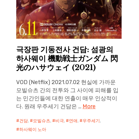
극장판 기동전사 건담: 섬광의
하사웨이 機動戦士ガンダム 閃
光のハサウェイ (2021)
VOD (Netflix) 2021.07.02 현실에 가까운
모빌슈츠 간의 전투와 그 사이에 피해를 입
는 민간인들에 대한 연출이 매우 인상적이
다. 원래 우주세기 건담은 …
More
건담
,
모빌슈츠
,
비극
,
연애
,
우주세기
,
하사웨이 노아