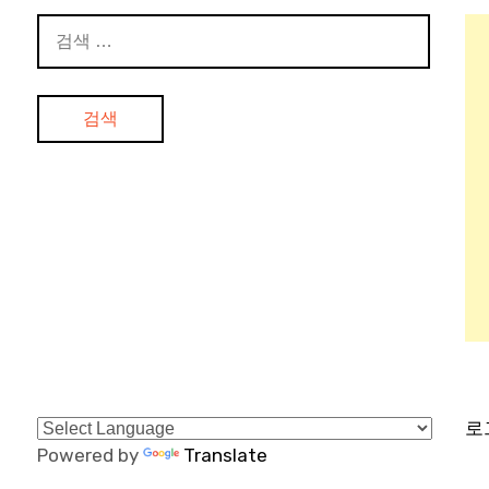
검
색:
로
Powered by
Translate