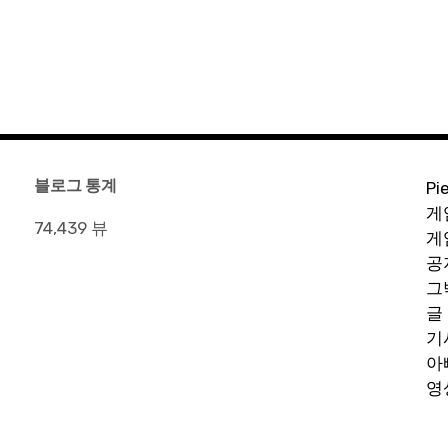
블로그 통계
Pi
게
74,439 뷰
게
공
그
글
기
아
영