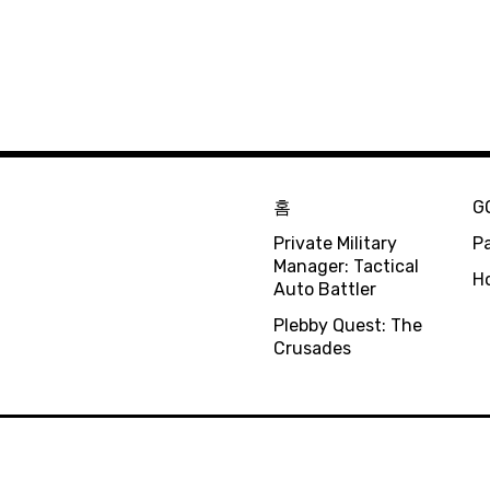
홈
G
Private Military
Pa
Manager: Tactical
H
Auto Battler
Plebby Quest: The
Crusades