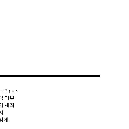
ed Pipers
임 리뷰
임 제작
지
밖에…