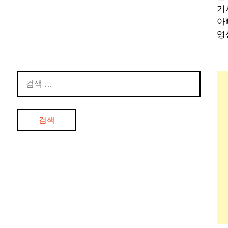
기
아
영
검
색: