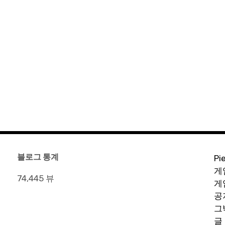
블로그 통계
Pi
게
74,445 뷰
게
공
그
글