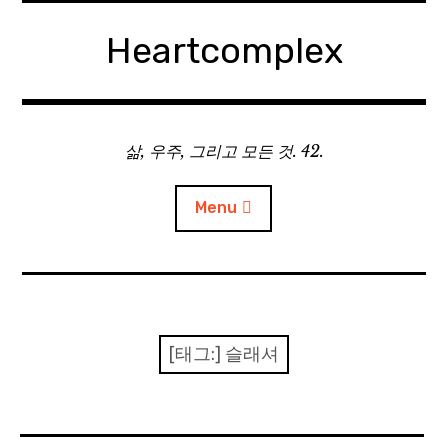
Skip
to
Heartcomplex
content
삶, 우주, 그리고 모든 것. 42.
Menu
홈
Private Military Manager: Tactical Auto Battler
[태그:]
슬래셔
Plebby Quest: The Crusades
GOTYS