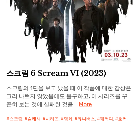
스크림 6 Scream VI (2023)
스크림의 1편을 보고 났을 때 이 작품에 대한 감상은
그리 나쁘지 않았음에도 불구하고, 이 시리즈를 꾸
준히 보는 것에 실패한 것을 …
More
스크림
,
슬래셔
,
시리즈
,
영화
,
유니버스
,
패러디
,
호러