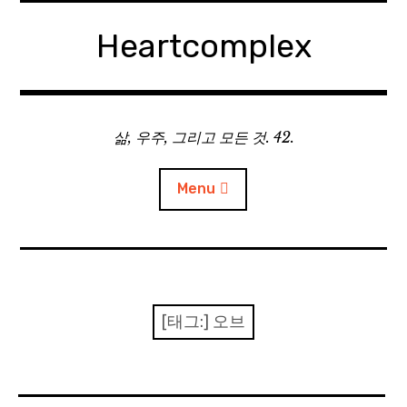
Skip
to
Heartcomplex
content
삶, 우주, 그리고 모든 것. 42.
Menu
홈
Private Military Manager: Tactical Auto Battler
[태그:]
오브
Plebby Quest: The Crusades
GOTYS