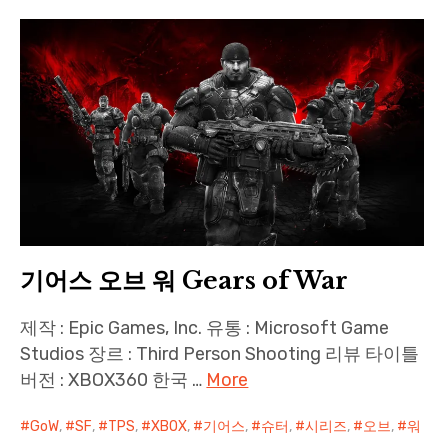
Paper Star Fighters
Homemade Studio
Blender Training
English
기어스 오브 워 Gears of War
제작 : Epic Games, Inc. 유통 : Microsoft Game
Studios 장르 : Third Person Shooting 리뷰 타이틀
버전 : XBOX360 한국 …
More
GoW
,
SF
,
TPS
,
XBOX
,
기어스
,
슈터
,
시리즈
,
오브
,
워