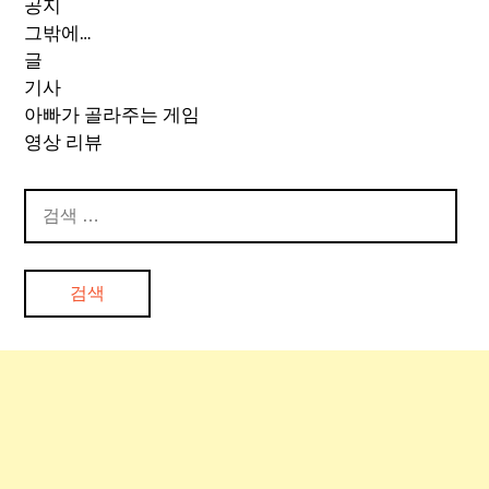
공지
그밖에…
글
기사
아빠가 골라주는 게임
영상 리뷰
검
색: