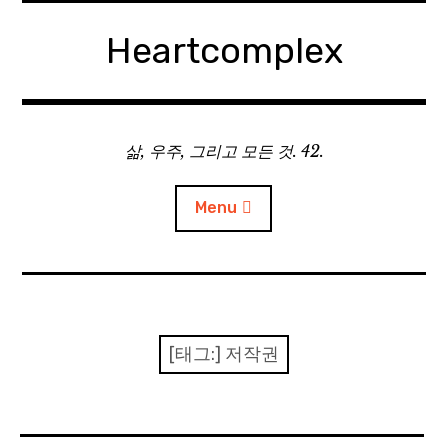
Skip
to
Heartcomplex
content
삶, 우주, 그리고 모든 것. 42.
Menu
홈
Private Military Manager: Tactical Auto Battler
[태그:]
저작권
Plebby Quest: The Crusades
GOTYS