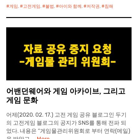
게임
,
고전게임
,
불법
,
아이와 함께
,
저작권
,
침해
어밴던웨어와 게임 아카이브, 그리고
게임 문화
어제(2020. 02. 17.) 고전 게임 공유 블로그인 두기
의 고전게임 블로그의 공지가 SNS를 통해 전파 되
었다. 내용은 “게임물관리위원회로 부터 연락(메일)
을 받았고, …
More