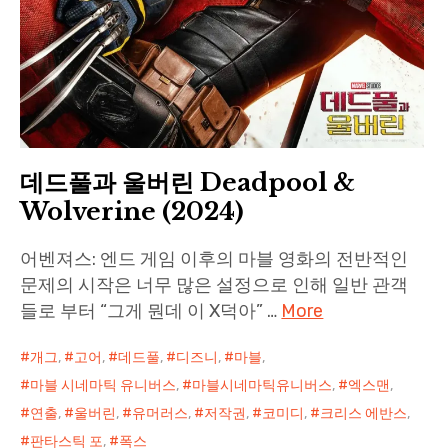
데드풀과 울버린 Deadpool &
Wolverine (2024)
어벤져스: 엔드 게임 이후의 마블 영화의 전반적인
문제의 시작은 너무 많은 설정으로 인해 일반 관객
들로 부터 “그게 뭔데 이 X덕아” …
More
개그
,
고어
,
데드풀
,
디즈니
,
마블
,
마블 시네마틱 유니버스
,
마블시네마틱유니버스
,
엑스맨
,
연출
,
울버린
,
유머러스
,
저작권
,
코미디
,
크리스 에반스
,
판타스틱 포
,
폭스