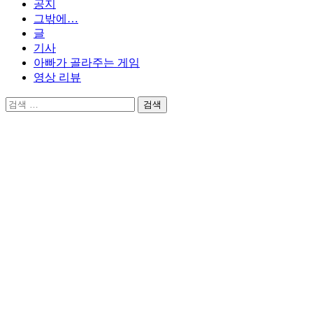
공지
그밖에…
글
기사
아빠가 골라주는 게임
영상 리뷰
검
색: