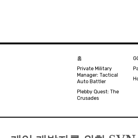
홈
G
Private Military
Pa
Manager: Tactical
H
Auto Battler
Plebby Quest: The
Crusades