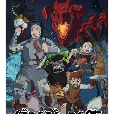
Paper Star Fighters
Homemade Studio
Blender Training
English