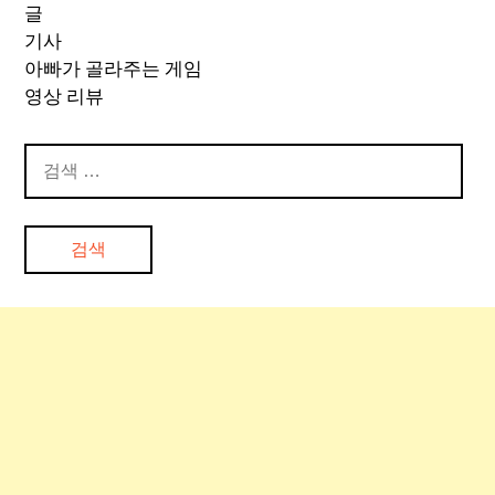
글
기사
아빠가 골라주는 게임
영상 리뷰
검
색: