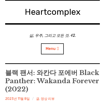
Skip
to
Heartcomplex
content
삶, 우주, 그리고 모든 것. 42.
Menu
홈
블랙 팬서: 와칸다 포에버 Black
Panther: Wakanda Forever
Private Military Manager: Tactical Auto Battler
(2022)
Plebby Quest: The Crusades
irene
2023년 11월 8일
글
,
영상 리뷰
GOTYS