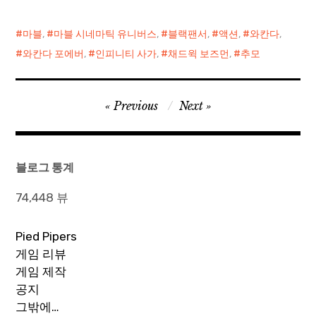
드
중...
마블
,
마블 시네마틱 유니버스
,
블랙팬서
,
액션
,
와칸다
,
와칸다 포에버
,
인피니티 사가
,
채드윅 보즈먼
,
추모
글
Previous
Next
탐
색
블로그 통계
74,448 뷰
Pied Pipers
게임 리뷰
게임 제작
공지
그밖에…