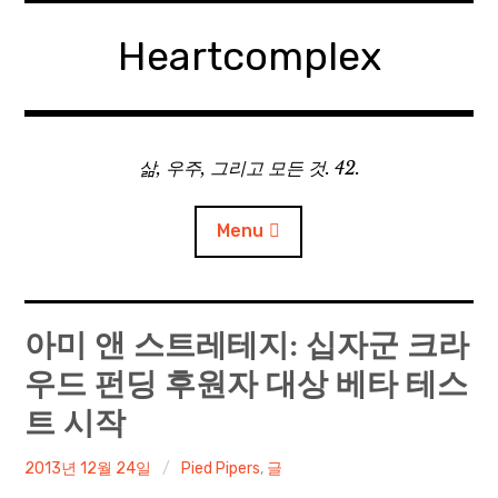
Skip
to
Heartcomplex
content
삶, 우주, 그리고 모든 것. 42.
Menu
홈
아미 앤 스트레테지: 십자군 크라
우드 펀딩 후원자 대상 베타 테스
Private Military Manager: Tactical Auto Battler
트 시작
Plebby Quest: The Crusades
irene
2013년 12월 24일
Pied Pipers
,
글
GOTYS