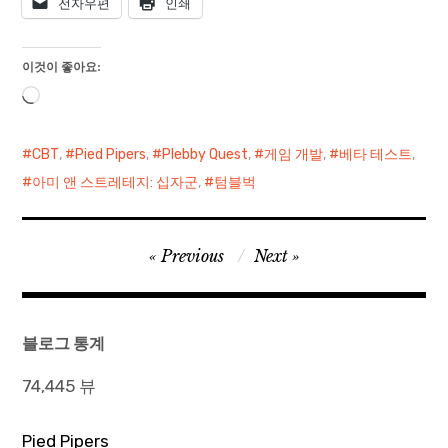
전자우편
인쇄
이것이 좋아요:
로
드
중...
CBT
,
Pied Pipers
,
Plebby Quest
,
게임 개발
,
베타 테스트
,
아미 앤 스트레테지: 십자군
,
텀블벅
글
Previous
Next
탐
색
블로그 통계
74,445 뷰
Pied Pipers