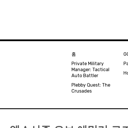
홈
G
Private Military
Pa
Manager: Tactical
H
Auto Battler
Plebby Quest: The
Crusades