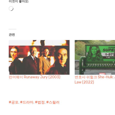
이것이 좋아요:
로
드
중...
관련
런어웨이 Runaway Jury (2003)
변호사 쉬헐크 She-Hulk: A
Law (2022)
공포
,
드라마
,
법정
,
스릴러