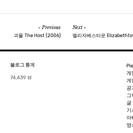
Previous
Next
괴물 The Host (2006)
엘리자베스타운 Elizabethtow
블로그 통계
Pi
게
74,439 뷰
게
공
그
글
기
아
영