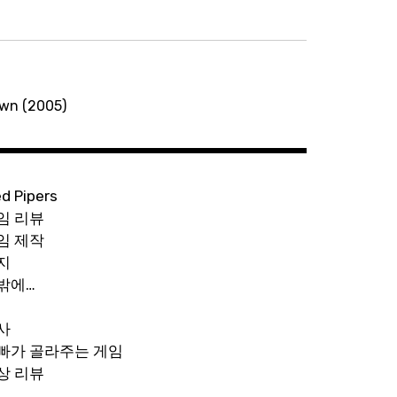
n (2005)
ed Pipers
임 리뷰
임 제작
지
밖에…
사
빠가 골라주는 게임
상 리뷰