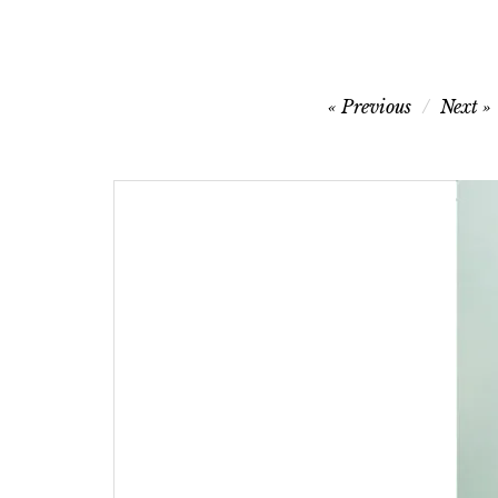
글
Previous
Next
탐
색