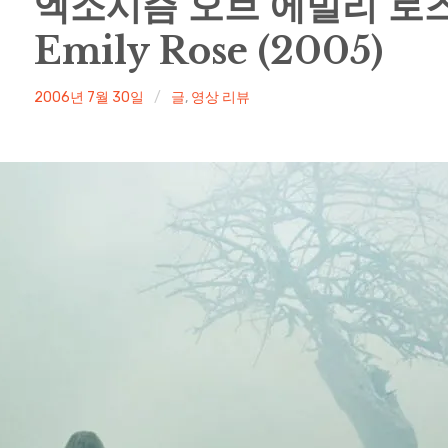
엑소시즘 오브 에밀리 로즈 T
Emily Rose (2005)
irene
2006년 7월 30일
글
,
영상 리뷰