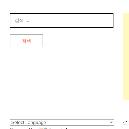
검
색:
로