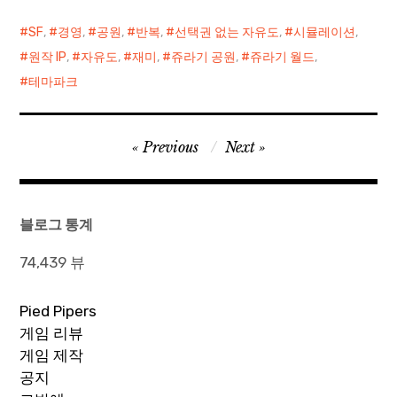
드
중...
SF
,
경영
,
공원
,
반복
,
선택권 없는 자유도
,
시뮬레이션
,
원작 IP
,
자유도
,
재미
,
쥬라기 공원
,
쥬라기 월드
,
테마파크
글
Previous
Next
탐
색
블로그 통계
74,439 뷰
Pied Pipers
게임 리뷰
게임 제작
공지