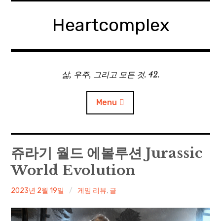
Skip
to
Heartcomplex
content
삶, 우주, 그리고 모든 것. 42.
Menu
홈
쥬라기 월드 에볼루션 Jurassic
World Evolution
Private Military Manager: Tactical Auto Battler
irene
2023년 2월 19일
게임 리뷰
,
글
Plebby Quest: The Crusades
GOTYS