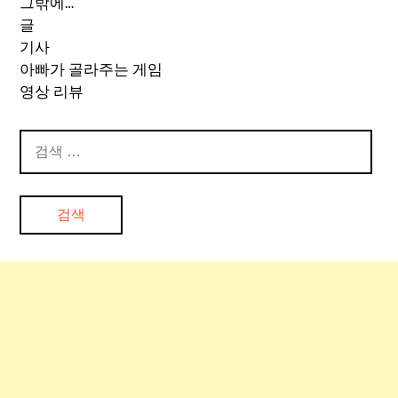
그밖에…
글
기사
아빠가 골라주는 게임
영상 리뷰
검
색: