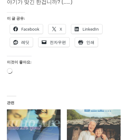
야기가 맞긴 한겁니까? (……)
이 글 공유:
Facebook
X
LinkedIn
레딧
전자우편
인쇄
이것이 좋아요:
로
드
중...
관련