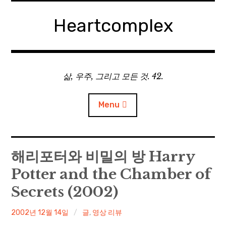
Skip
to
Heartcomplex
content
삶, 우주, 그리고 모든 것. 42.
Menu
홈
해리포터와 비밀의 방 Harry
Potter and the Chamber of
Private Military Manager: Tactical Auto Battler
Secrets (2002)
Plebby Quest: The Crusades
irene
2002년 12월 14일
글
,
영상 리뷰
GOTYS